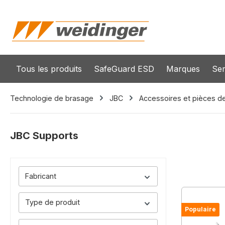
recherche
Passer à la navigation principale
Tous les produits
SafeGuard ESD
Marques
Ser
Technologie de brasage
JBC
Accessoires et pièces d
JBC Supports
Fabricant
Type de produit
Populaire