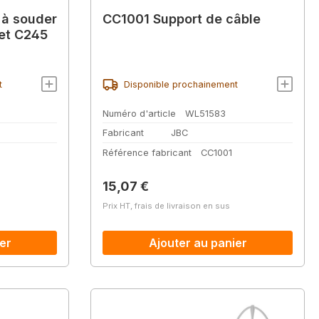
 à souder
CC1001 Support de câble
 et C245
t
Disponible prochainement
Numéro d'article
WL51583
Fabricant
JBC
Référence fabricant
CC1001
Prix régulier :
15,07 €
Prix HT, frais de livraison en sus
er
Ajouter au panier