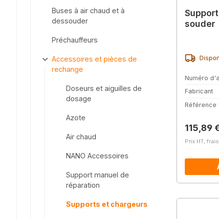
Buses à air chaud et à
Support
dessouder
souder
Préchauffeurs
Dispon
Accessoires et pièces de
rechange
Numéro d'a
Doseurs et aiguilles de
Fabricant
dosage
Référence 
Azote
Prix régu
115,89 
Air chaud
Prix HT, frai
NANO Accessoires
Support manuel de
réparation
Supports et chargeurs