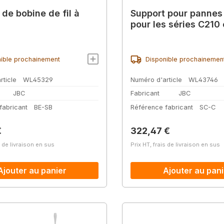
 de bobine de fil à
Support pour pannes
pour les séries C210
ible prochainement
Disponible prochainemen
rticle
WL45329
Numéro d'article
WL43746
JBC
Fabricant
JBC
fabricant
BE-SB
Référence fabricant
SC-C
lier :
Prix régulier :
€
322,47 €
s de livraison en sus
Prix HT, frais de livraison en sus
Ajouter au panier
Ajouter au pani