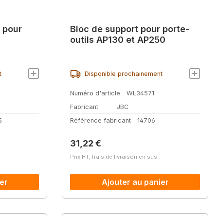
 pour
Bloc de support pour porte-
outils AP130 et AP250
t
Disponible prochainement
Numéro d'article
WL34571
Fabricant
JBC
5
Référence fabricant
14706
Prix régulier :
31,22 €
Prix HT, frais de livraison en sus
er
Ajouter au panier