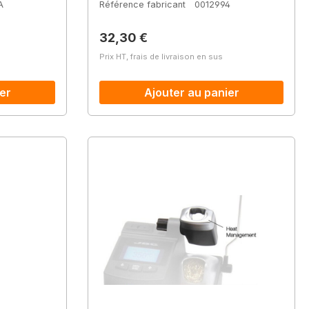
A
Référence fabricant
0012994
Prix régulier :
32,30 €
Prix HT, frais de livraison en sus
er
Ajouter au panier