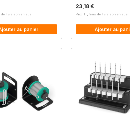
lier :
Prix régulier :
23,18 €
s de livraison en sus
Prix HT, frais de livraison en sus
Ajouter au panier
Ajouter au pani