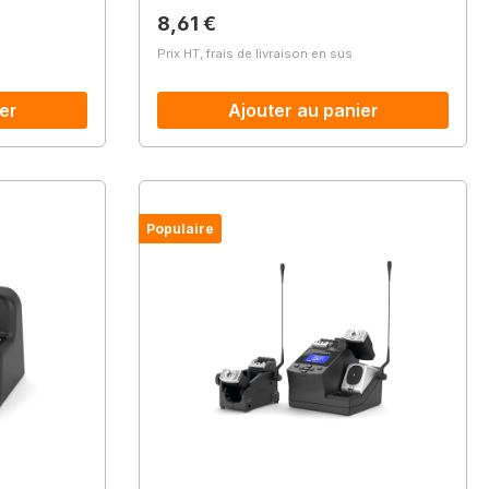
Prix régulier :
8,61 €
Prix HT, frais de livraison en sus
er
Ajouter au panier
Populaire