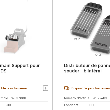
 main Support pour
Distributeur de pann
HDS
souder - bilatéral
ible prochainement
Disponible prochainemen
rticle
WL37008
Numéro d'article
WL27483
JBC
Fabricant
JBC