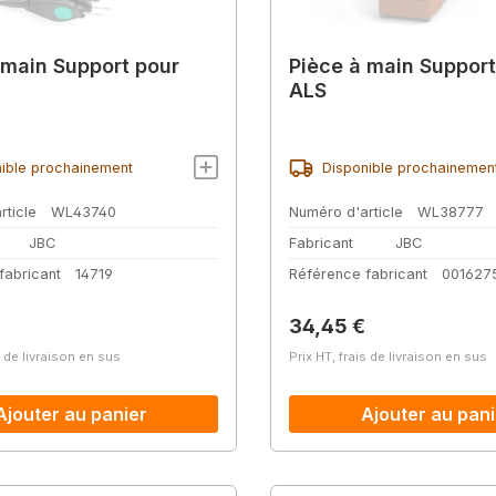
 main Support pour
Pièce à main Support
ALS
ible prochainement
Disponible prochainemen
rticle
WL43740
Numéro d'article
WL38777
JBC
Fabricant
JBC
fabricant
14719
Référence fabricant
001627
lier :
Prix régulier :
34,45 €
s de livraison en sus
Prix HT, frais de livraison en sus
Ajouter au panier
Ajouter au pani