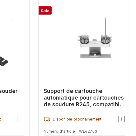
Sale
 souder
Support de cartouche
automatique pour cartouches
de soudure R245, compatible
avec l'unité de soudure
TRA245
t
Disponible prochainement
Numéro d'article
WL42703