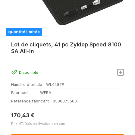
quantité limitée
Lot de cliquets, 41 pc Zyklop Speed 8100
SA All-In
Disponible
Numéro d'article
WL44879
Fabricant
WERA
Référence fabricant
05003755001
Prix régulier :
170,43 €
Prix HT, frais de livraison en sus