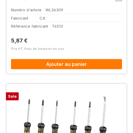
Numéro d'article
WL36309
Fabricant
C.K
Référence fabricant
T4513
Prix régulier :
5,87 €
Prix HT, frais de livraison en sus
Ajouter au panier
Sale