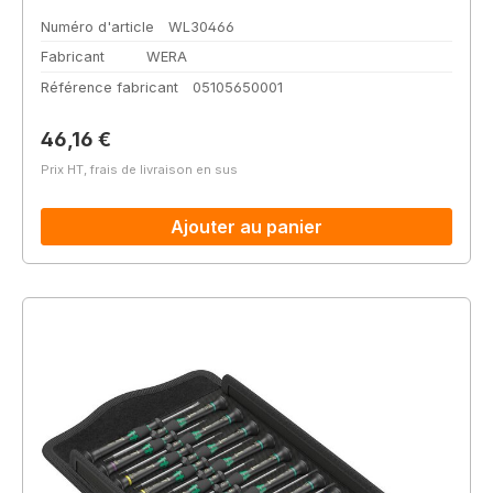
Numéro d'article
WL30466
Fabricant
WERA
Référence fabricant
05105650001
Prix régulier :
46,16 €
Prix HT, frais de livraison en sus
Ajouter au panier