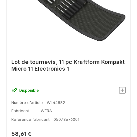
Lot de tournevis, 11 pc Kraftform Kompakt
Micro 11 Electronics 1
Disponible
Numéro d'article
WL44882
Fabricant
WERA
Référence fabricant
05073676001
Prix régulier :
58,61 €