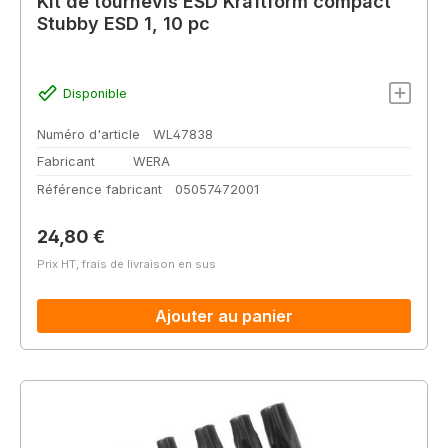
Kit de tournevis ESD Kraftform compact
Stubby ESD 1, 10 pc
Disponible
Numéro d'article
WL47838
Fabricant
WERA
Référence fabricant
05057472001
Prix régulier :
24,80 €
Prix HT, frais de livraison en sus
Ajouter au panier