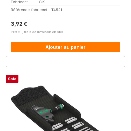
Fabricant
C.K
Référence fabricant
T4521
Prix régulier :
3,92 €
Prix HT, frais de livraison en sus
Ajouter au panier
Sale