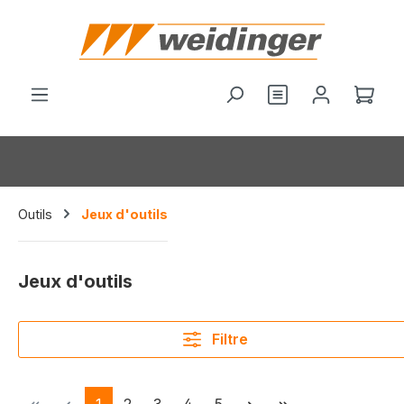
tenu principal
Le p
Outils
Jeux d'outils
Jeux d'outils
Filtre
Page
Page
Page
Page
Page