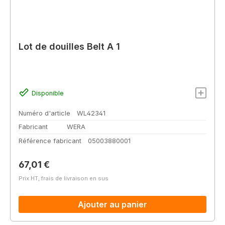
Lot de douilles Belt A 1
Disponible
Numéro d'article
WL42341
Fabricant
WERA
Référence fabricant
05003880001
Prix régulier :
67,01 €
Prix HT, frais de livraison en sus
Ajouter au panier