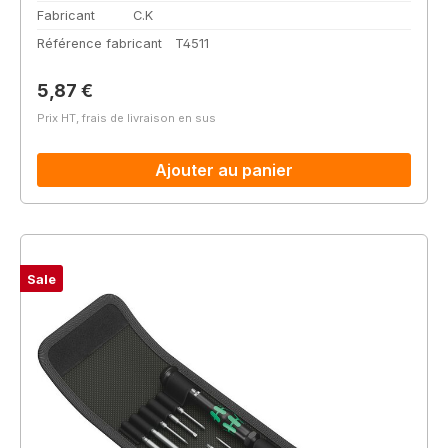
Fabricant
C.K
Référence fabricant
T4511
Prix régulier :
5,87 €
Prix HT, frais de livraison en sus
Ajouter au panier
Sale