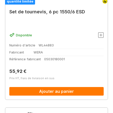
quantité limitée
Set de tournevis, 6 pc 1550/6 ESD
Disponible
Numéro d'article
WL44883
Fabricant
WERA
Référence fabricant
05030180001
Prix régulier :
55,92 €
Prix HT, frais de livraison en sus
Ajouter au panier