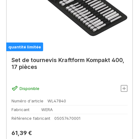
quantité limitée
Set de tournevis Kraftform Kompakt 400,
17 pièces
Disponible
Numéro d'article
WL47840
Fabricant
WERA
Référence fabricant
05057470001
Prix régulier :
61,39 €