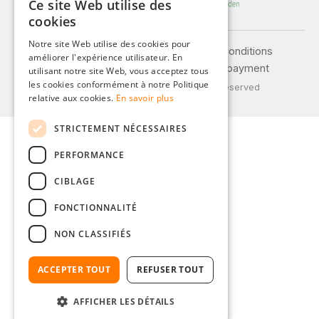
Ce site Web utilise des
GERMAN
cookies
ENGLISH
Notre site Web utilise des cookies pour
Legal notice
General terms and conditions
améliorer l'expérience utilisateur. En
FRENCH
Privacy policy
Shipping and payment
utilisant notre site Web, vous acceptez tous
ITALIAN
les cookies conformément à notre Politique
© 2026 Weidinger GmbH, All Rights Reserved
relative aux cookies.
En savoir plus
DUTCH
STRICTEMENT NÉCESSAIRES
POLISH
PERFORMANCE
CIBLAGE
FONCTIONNALITÉ
NON CLASSIFIÉS
ACCEPTER TOUT
REFUSER TOUT
AFFICHER LES DÉTAILS