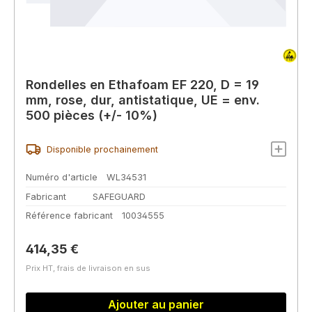
Rondelles en Ethafoam EF 220, D = 19
mm, rose, dur, antistatique, UE = env.
500 pièces (+/- 10%)
Disponible prochainement
Numéro d'article
WL34531
Fabricant
SAFEGUARD
Référence fabricant
10034555
Prix régulier :
414,35 €
Prix HT, frais de livraison en sus
Ajouter au panier