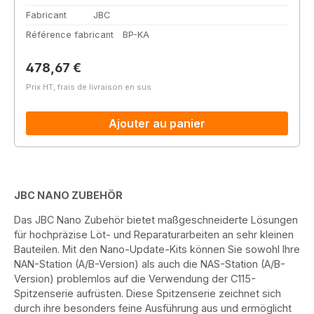
Fabricant
JBC
Référence fabricant
BP-KA
Prix régulier :
478,67 €
Prix HT, frais de livraison en sus
Ajouter au panier
JBC NANO ZUBEHÖR
Das JBC Nano Zubehör bietet maßgeschneiderte Lösungen
für hochpräzise Löt- und Reparaturarbeiten an sehr kleinen
Bauteilen. Mit den Nano-Update-Kits können Sie sowohl Ihre
NAN-Station (A/B-Version) als auch die NAS-Station (A/B-
Version) problemlos auf die Verwendung der C115-
Spitzenserie aufrüsten. Diese Spitzenserie zeichnet sich
durch ihre besonders feine Ausführung aus und ermöglicht