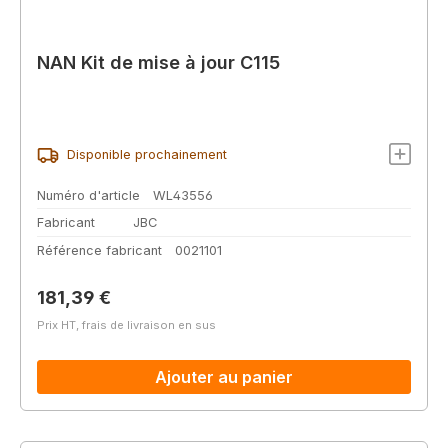
NAN Kit de mise à jour C115
Disponible prochainement
Numéro d'article
WL43556
Fabricant
JBC
Référence fabricant
0021101
Prix régulier :
181,39 €
Prix HT, frais de livraison en sus
Ajouter au panier