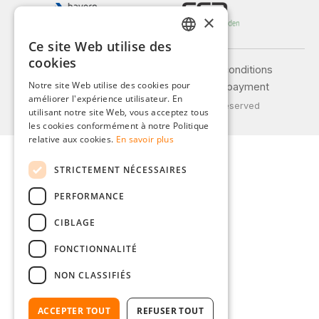
×
Ce site Web utilise des
GERMAN
cookies
Legal notice
General terms and conditions
ENGLISH
Notre site Web utilise des cookies pour
Privacy policy
Shipping and payment
améliorer l'expérience utilisateur. En
FRENCH
© 2026 Weidinger GmbH, All Rights Reserved
utilisant notre site Web, vous acceptez tous
ITALIAN
les cookies conformément à notre Politique
relative aux cookies.
En savoir plus
DUTCH
STRICTEMENT NÉCESSAIRES
POLISH
PERFORMANCE
CIBLAGE
FONCTIONNALITÉ
NON CLASSIFIÉS
ACCEPTER TOUT
REFUSER TOUT