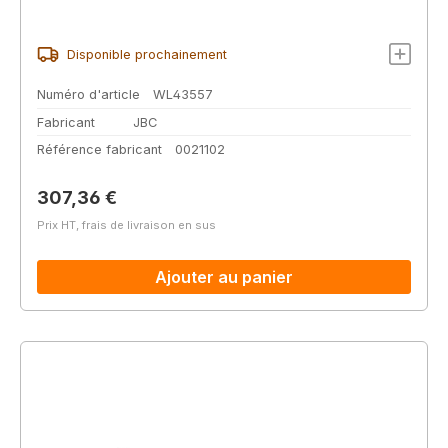
Disponible prochainement
Numéro d'article
WL43557
Fabricant
JBC
Référence fabricant
0021102
Prix régulier :
307,36 €
Prix HT, frais de livraison en sus
Ajouter au panier