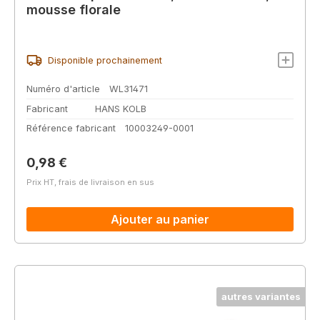
mousse florale
Disponible prochainement
Numéro d'article
WL31471
Fabricant
HANS KOLB
Référence fabricant
10003249-0001
Prix régulier :
0,98 €
Prix HT, frais de livraison en sus
Ajouter au panier
autres variantes