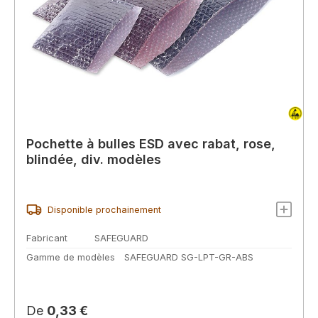
Pochette à bulles ESD avec rabat, rose,
blindée, div. modèles
Disponible prochainement
Fabricant
SAFEGUARD
Gamme de modèles
SAFEGUARD SG-LPT-GR-ABS
Prix régulier :
De
0,33 €