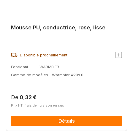
Mousse PU, conductrice, rose, lisse
Disponible prochainement
Fabricant
WARMBIER
Gamme de modèles
Warmbier 490x.0
Prix régulier :
De
0,32 €
Prix HT, frais de livraison en sus
Détails