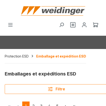
tenu principal
Vous avez 0 arti
Le p
Protection ESD
Emballage et expédition ESD
Emballages et expéditions ESD
Filtre
Page
Page
Page
Page
Page