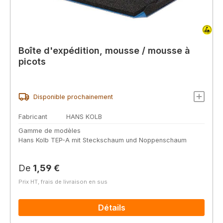
Boîte d'expédition, mousse / mousse à
picots
Disponible prochainement
Fabricant
HANS KOLB
Gamme de modèles
Hans Kolb TEP-A mit Steckschaum und Noppenschaum
Prix régulier :
De
1,59 €
Prix HT, frais de livraison en sus
Détails