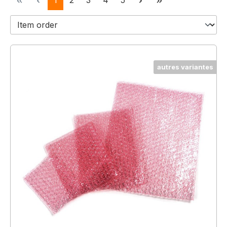
1
2
3
4
5
autres variantes