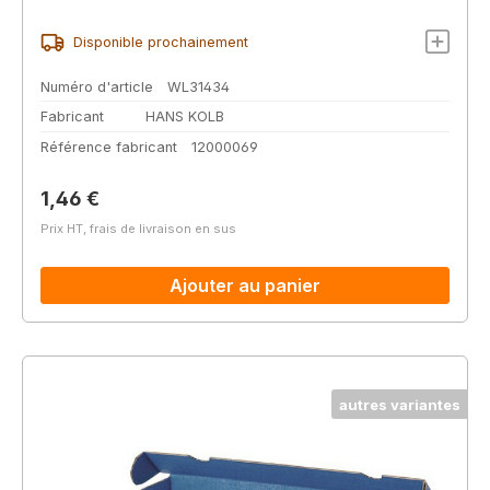
Disponible prochainement
Numéro d'article
WL31434
Fabricant
HANS KOLB
Référence fabricant
12000069
Prix régulier :
1,46 €
Prix HT, frais de livraison en sus
Ajouter au panier
autres variantes