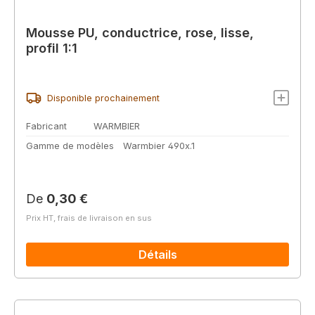
Mousse PU, conductrice, rose, lisse,
profil 1:1
Disponible prochainement
Fabricant
WARMBIER
Gamme de modèles
Warmbier 490x.1
Prix régulier :
De
0,30 €
Prix HT, frais de livraison en sus
Détails