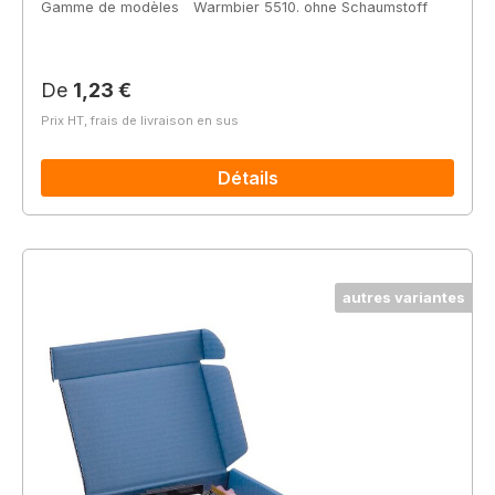
Gamme de modèles
Warmbier 5510. ohne Schaumstoff
Prix régulier :
De
1,23 €
Prix HT, frais de livraison en sus
Détails
autres variantes