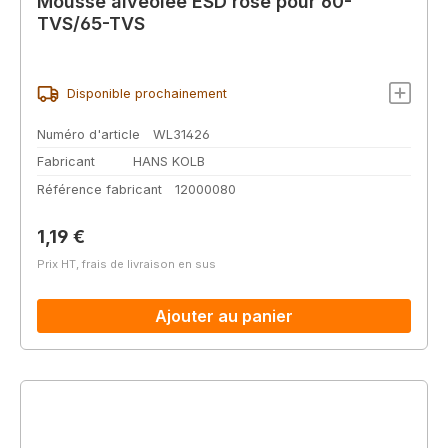
Mousse alvéolée ESD rose pour 60-
TVS/65-TVS
Disponible prochainement
Numéro d'article
WL31426
Fabricant
HANS KOLB
Référence fabricant
12000080
Prix régulier :
1,19 €
Prix HT, frais de livraison en sus
Ajouter au panier