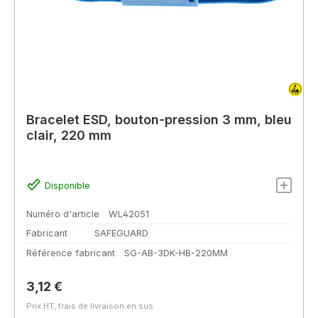
Bracelet ESD, bouton-pression 3 mm, bleu
clair, 220 mm
Disponible
Numéro d'article
WL42051
Fabricant
SAFEGUARD
Référence fabricant
SG-AB-3DK-HB-220MM
Prix régulier :
3,12 €
Prix HT, frais de livraison en sus