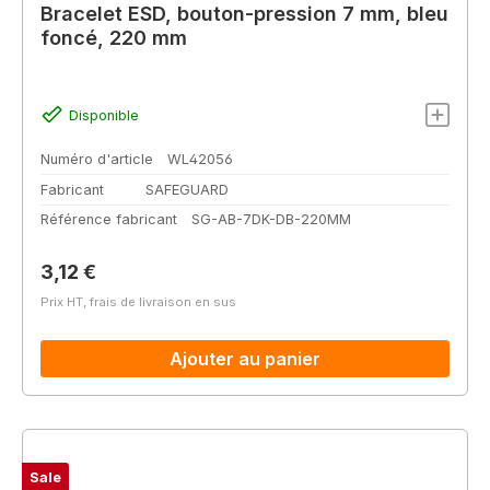
Bracelet ESD, bouton-pression 7 mm, bleu
foncé, 220 mm
Disponible
Numéro d'article
WL42056
Fabricant
SAFEGUARD
Référence fabricant
SG-AB-7DK-DB-220MM
Prix régulier :
3,12 €
Prix HT, frais de livraison en sus
Ajouter au panier
Sale