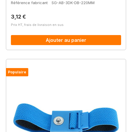
Référence fabricant
SG-AB-3DK-DB-220MM
Prix régulier :
3,12 €
Prix HT, frais de livraison en sus
Ajouter au panier
Populaire