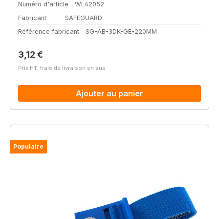
Numéro d'article
WL42052
Fabricant
SAFEGUARD
Référence fabricant
SG-AB-3DK-GE-220MM
Prix régulier :
3,12 €
Prix HT, frais de livraison en sus
Ajouter au panier
Populaire