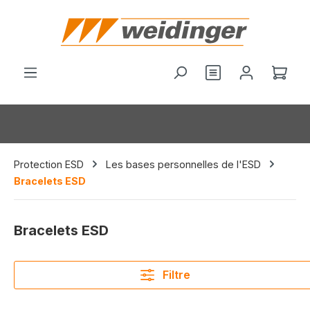
tenu principal
Vous avez 0 arti
Le p
Protection ESD
Les bases personnelles de l'ESD
Bracelets ESD
Bracelets ESD
Filtre