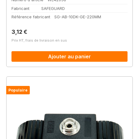
Fabricant
SAFEGUARD
Référence fabricant
SG-AB-10DK-GE-220MM
Prix régulier :
3,12 €
Prix HT, frais de livraison en sus
Ajouter au panier
Populaire