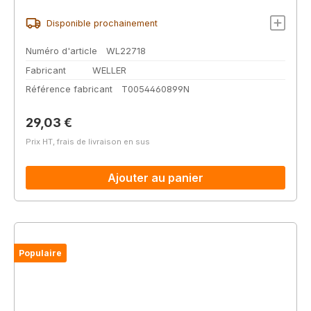
Disponible prochainement
Numéro d'article
WL22718
Fabricant
WELLER
Référence fabricant
T0054460899N
Prix régulier :
29,03 €
Prix HT, frais de livraison en sus
Ajouter au panier
Populaire