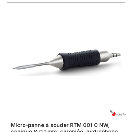
Micro-panne à souder RTM 001 C NW,
conique Ø 0,1 mm, chromée, hydrophobe,