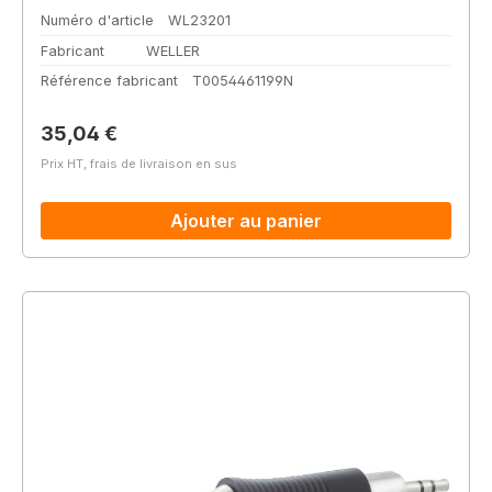
Numéro d'article
WL23201
Fabricant
WELLER
Référence fabricant
T0054461199N
Prix régulier :
35,04 €
Prix HT, frais de livraison en sus
Ajouter au panier