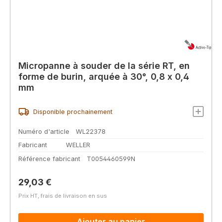
Micropanne à souder de la série RT, en
forme de burin, arquée à 30°, 0,8 x 0,4
mm
Disponible prochainement
Numéro d'article
WL22378
Fabricant
WELLER
Référence fabricant
T0054460599N
Prix régulier :
29,03 €
Prix HT, frais de livraison en sus
Ajouter au panier