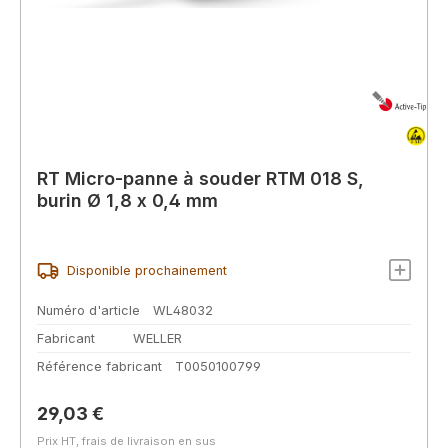
RT Micro-panne à souder RTM 018 S,
burin Ø 1,8 x 0,4 mm
Disponible prochainement
Numéro d'article
WL48032
Fabricant
WELLER
Référence fabricant
T0050100799
Prix régulier :
29,03 €
Prix HT, frais de livraison en sus