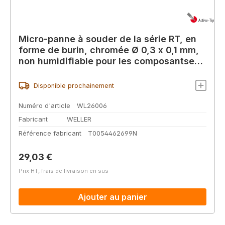
Micro-panne à souder de la série RT, en
forme de burin, chromée Ø 0,3 x 0,1 mm,
non humidifiable pour les composantse
0201 / 0204
Disponible prochainement
Numéro d'article
WL26006
Fabricant
WELLER
Référence fabricant
T0054462699N
Prix régulier :
29,03 €
Prix HT, frais de livraison en sus
Ajouter au panier