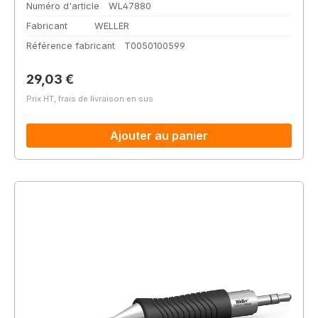
Numéro d'article
WL47880
Fabricant
WELLER
Référence fabricant
T0050100599
Prix régulier :
29,03 €
Prix HT, frais de livraison en sus
Ajouter au panier