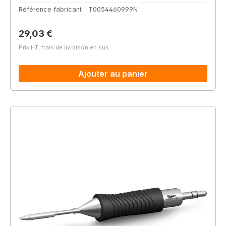
Référence fabricant
T0054460999N
Prix régulier :
29,03 €
Prix HT, frais de livraison en sus
Ajouter au panier