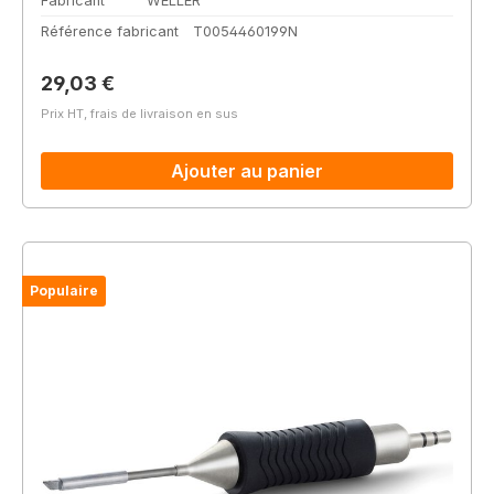
Fabricant
WELLER
Référence fabricant
T0054460199N
Prix régulier :
29,03 €
Prix HT, frais de livraison en sus
Ajouter au panier
Populaire