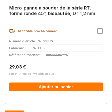
Micro-panne à souder de la série RT,
forme ronde 45°, biseautée, D : 1,2 mm
Disponible prochainement
Numéro d'article
WL22379
Fabricant
WELLER
Référence fabricant
T0054460699N
Prix régulier :
29,03 €
Prix HT, frais de livraison en sus
Ajouter au panier