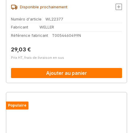
Disponible prochainement
Numéro d'article
WL22377
Fabricant
WELLER
Référence fabricant
T0054460499N
Prix régulier :
29,03 €
Prix HT, frais de livraison en sus
Ajouter au panier
Populaire