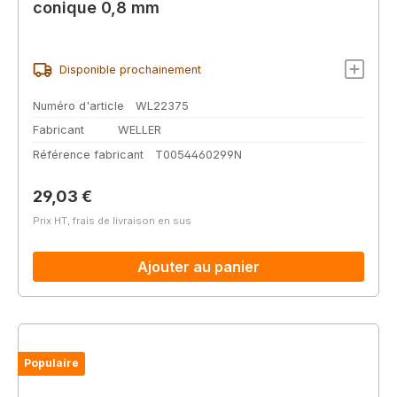
conique 0,8 mm
Disponible prochainement
Numéro d'article
WL22375
Fabricant
WELLER
Référence fabricant
T0054460299N
Prix régulier :
29,03 €
Prix HT, frais de livraison en sus
Ajouter au panier
Populaire