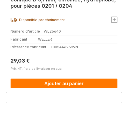
pour pièces 0201 / 0204
Disponible prochainement
Numéro d'article
WL26640
Fabricant
WELLER
Référence fabricant
T0054462599N
Prix régulier :
29,03 €
Prix HT, frais de livraison en sus
Ajouter au panier