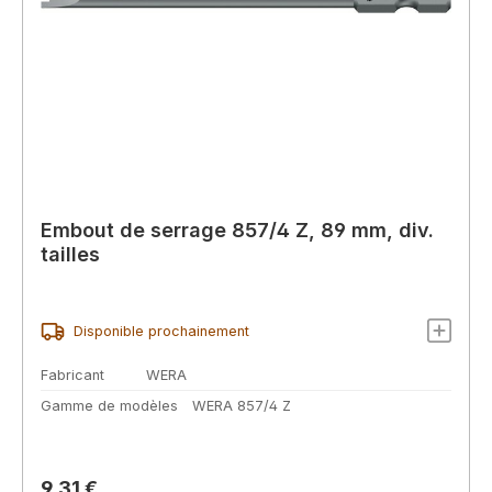
Embout de serrage 857/4 Z, 89 mm, div.
tailles
Disponible prochainement
Fabricant
WERA
Gamme de modèles
WERA 857/4 Z
Prix régulier :
9,31 €