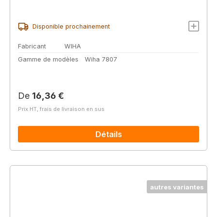
Disponible prochainement
Fabricant
WIHA
Gamme de modèles
Wiha 7807
Prix régulier :
De
16,36 €
Prix HT, frais de livraison en sus
Détails
autres variantes