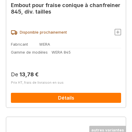
Embout pour fraise conique à chanfreiner
845, div. tailles
Disponible prochainement
Fabricant
WERA
Gamme de modèles
WERA 845
Prix régulier :
De
13,78 €
Prix HT, frais de livraison en sus
Détails
autres variantes