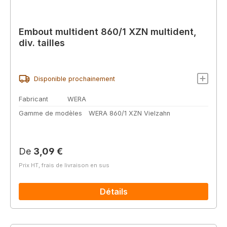
Embout multident 860/1 XZN multident,
div. tailles
Disponible prochainement
Fabricant
WERA
Gamme de modèles
WERA 860/1 XZN Vielzahn
Prix régulier :
De
3,09 €
Prix HT, frais de livraison en sus
Détails