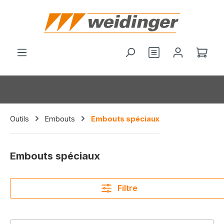
tenu principal
Vous avez 0 arti
Le p
Outils
Embouts
Embouts spéciaux
Embouts spéciaux
Filtre