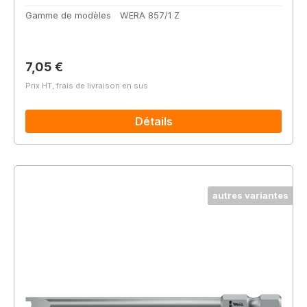
Gamme de modèles
WERA 857/1 Z
Prix régulier :
7,05 €
Prix HT, frais de livraison en sus
Détails
autres variantes