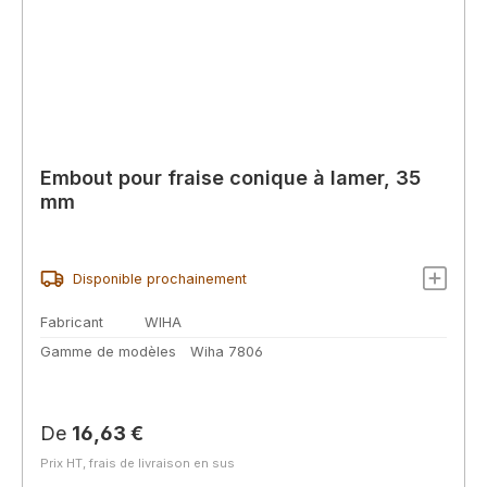
Embout pour fraise conique à lamer, 35
mm
Disponible prochainement
Fabricant
WIHA
Gamme de modèles
Wiha 7806
Prix régulier :
De
16,63 €
Prix HT, frais de livraison en sus