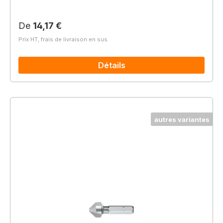
Prix régulier :
De
14,17 €
Prix HT, frais de livraison en sus
Détails
autres variantes