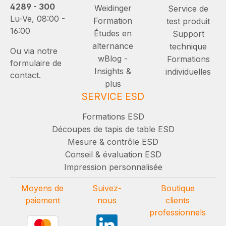
4289 - 300
Weidinger
Service de
Lu-Ve, 08:00 -
Formation
test produit
16:00
Études en
Support
alternance
technique
Ou via notre
wBlog -
Formations
formulaire de
Insights &
individuelles
contact.
plus
SERVICE ESD
Formations ESD
Découpes de tapis de table ESD
Mesure & contrôle ESD
Conseil & évaluation ESD
Impression personnalisée
Moyens de
Suivez-
Boutique
paiement
nous
clients
professionnels