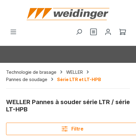
tenu principal
Vous avez 0 arti
Le p
Technologie de brasage
WELLER
Pannes de soudage
Série LTR et LT-HPB
WELLER Pannes à souder série LTR / série
LT-HPB
Filtre