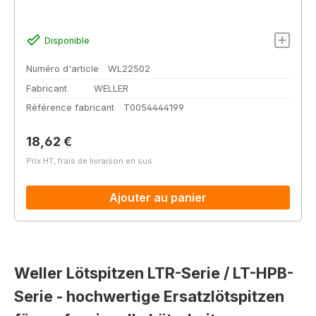
Disponible
Numéro d'article
WL22502
Fabricant
WELLER
Référence fabricant
T0054444199
Prix régulier :
18,62 €
Prix HT, frais de livraison en sus
Ajouter au panier
Weller Lötspitzen LTR-Serie / LT-HPB-
Serie - hochwertige Ersatzlötspitzen