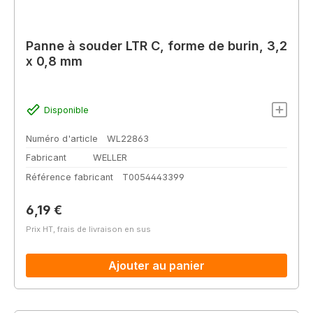
Panne à souder LTR C, forme de burin, 3,2
x 0,8 mm
Disponible
Numéro d'article
WL22863
Fabricant
WELLER
Référence fabricant
T0054443399
Prix régulier :
6,19 €
Prix HT, frais de livraison en sus
Ajouter au panier