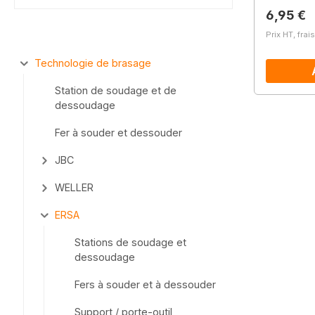
Prix régu
6,95 €
Prix HT, frai
Technologie de brasage
Station de soudage et de
dessoudage
Fer à souder et dessouder
JBC
WELLER
ERSA
Stations de soudage et
dessoudage
Fers à souder et à dessouder
Support / porte-outil