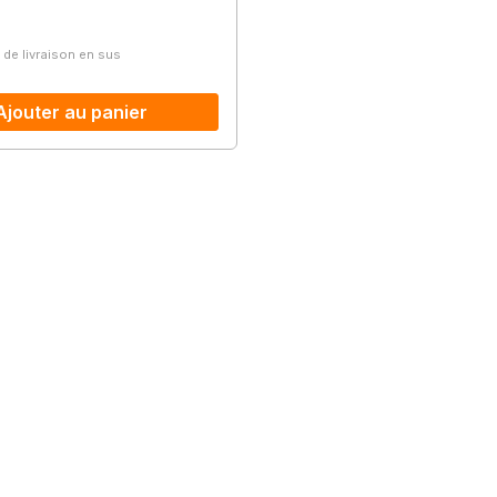
lier :
s de livraison en sus
Ajouter au panier