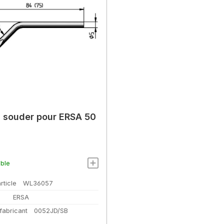
 souder pour ERSA 50
ible
rticle
WL36057
ERSA
fabricant
0052JD/SB