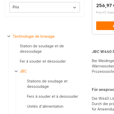
Prix régu
256,97 
Prix
Prix HT, frai
Technologie de brasage
Station de soudage et de
dessoudage
JBC W440 S
Bei Weidinge
Fer à souder et dessouder
Wärmeisolier
JBC
Prozesssiche
Stations de soudage et
dessoudage
Für anspruc
Fers à souder et à dessouder
Die W440 Löt
Durch die pr
Unités d'alimentation
für Anwendun