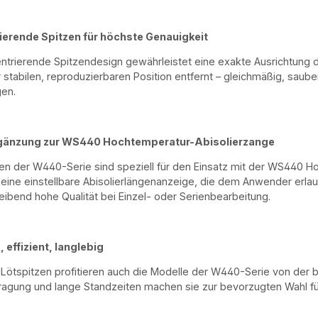
ierende Spitzen für höchste Genauigkeit
ntrierende Spitzendesign gewährleistet eine exakte Ausrichtung d
r stabilen, reproduzierbaren Position entfernt – gleichmäßig, saube
gen.
rgänzung zur WS440 Hochtemperatur-Abisolierzange
en der W440-Serie sind speziell für den Einsatz mit der WS440 H
 eine einstellbare Abisolierlängenanzeige, die dem Anwender erla
leibend hohe Qualität bei Einzel- oder Serienbearbeitung.
 effizient, langlebig
 Lötspitzen profitieren auch die Modelle der W440-Serie von der 
gung und lange Standzeiten machen sie zur bevorzugten Wahl für P