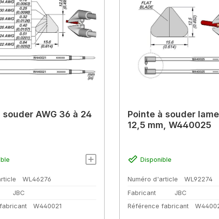
 souder AWG 36 à 24
Pointe à souder lame
12,5 mm, W440025
ible
Disponible
rticle
WL46276
Numéro d'article
WL92274
JBC
Fabricant
JBC
fabricant
W440021
Référence fabricant
W4400