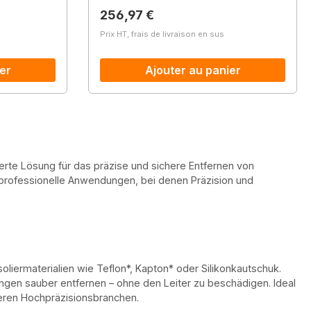
Prix régulier :
256,97 €
Prix HT, frais de livraison en sus
er
Ajouter au panier
ierte Lösung für das präzise und sichere Entfernen von
 professionelle Anwendungen, bei denen Präzision und
oliermaterialien wie Teflon*, Kapton* oder Silikonkautschuk.
ungen sauber entfernen – ohne den Leiter zu beschädigen. Ideal
deren Hochpräzisionsbranchen.