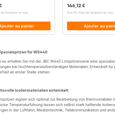
lier :
Prix régulier :
€
146,12 €
s de livraison en sus
Prix HT, frais de livraison en sus
Ajouter au panier
Ajouter au pani
pezialspitzen für WS440
r.eu erhalten Sie mit der JBC W440 Lötspitzenserie eine spezialis
ungen bei hochtemperaturbeständigen Materialien. Entwickelt für
rheit an erster Stelle stehen.
hsvolle Isoliermaterialien entwickelt
spitzen eignen sich optimal zur Bearbeitung von thermostabilen Is
äzise Temperaturführung lassen sich selbst stark haftende Isolier
gen in der Luftfahrt, Medizintechnik, Telekommunikation und an