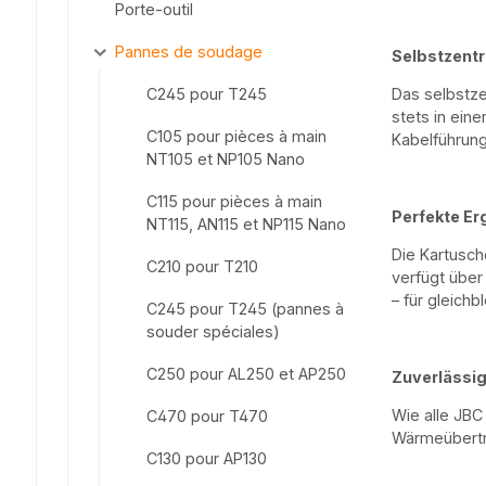
Porte-outil
Pannes de soudage
Selbstzentr
Das selbstze
C245 pour T245
stets in eine
C105 pour pièces à main
Kabelführun
NT105 et NP105 Nano
C115 pour pièces à main
Perfekte E
NT115, AN115 et NP115 Nano
Die Kartusch
C210 pour T210
verfügt über
– für gleichb
C245 pour T245 (pannes à
souder spéciales)
C250 pour AL250 et AP250
Zuverlässig,
Wie alle JBC
C470 pour T470
Wärmeübertra
C130 pour AP130