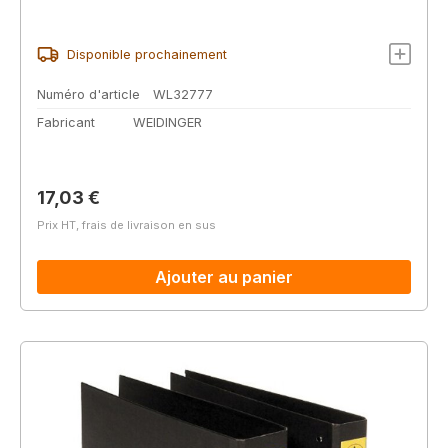
Disponible prochainement
Numéro d'article
WL32777
Fabricant
WEIDINGER
Prix régulier :
17,03 €
Prix HT, frais de livraison en sus
Ajouter au panier