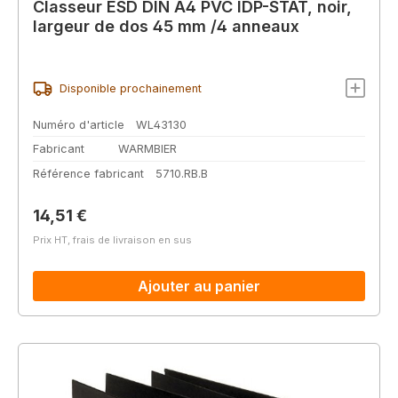
Classeur ESD DIN A4 PVC IDP-STAT, noir,
largeur de dos 45 mm /4 anneaux
Disponible prochainement
Numéro d'article
WL43130
Fabricant
WARMBIER
Référence fabricant
5710.RB.B
Prix régulier :
14,51 €
Prix HT, frais de livraison en sus
Ajouter au panier