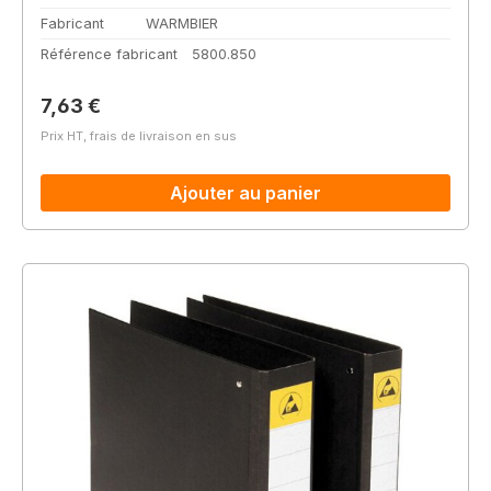
Fabricant
WARMBIER
Référence fabricant
5800.850
Prix régulier :
7,63 €
Prix HT, frais de livraison en sus
Ajouter au panier