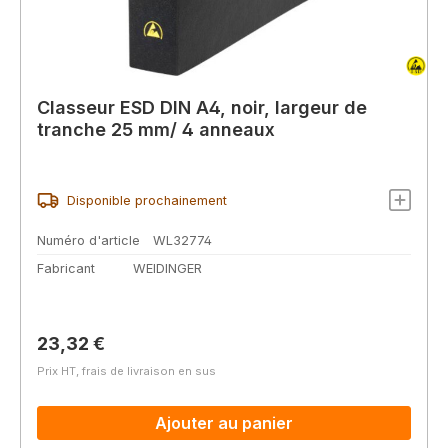
Classeur ESD DIN A4, noir, largeur de
tranche 25 mm/ 4 anneaux
Disponible prochainement
Numéro d'article
WL32774
Fabricant
WEIDINGER
Prix régulier :
23,32 €
Prix HT, frais de livraison en sus
Ajouter au panier