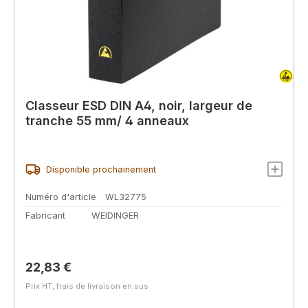
Classeur ESD DIN A4, noir, largeur de
tranche 55 mm/ 4 anneaux
Disponible prochainement
Numéro d'article
WL32775
Fabricant
WEIDINGER
Prix régulier :
22,83 €
Prix HT, frais de livraison en sus