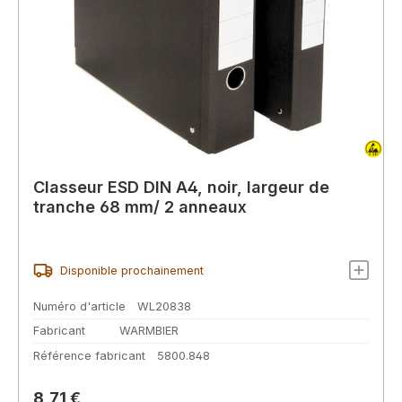
Classeur ESD DIN A4, noir, largeur de
tranche 68 mm/ 2 anneaux
Disponible prochainement
Numéro d'article
WL20838
Fabricant
WARMBIER
Référence fabricant
5800.848
Prix régulier :
8,71 €