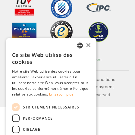
×
Ce site Web utilise des
GERMAN
cookies
ENGLISH
Notre site Web utilise des cookies pour
améliorer l'expérience utilisateur. En
FRENCH
Legal notice
General terms and conditions
utilisant notre site Web, vous acceptez tous
Privacy policy
Shipping and payment
ITALIAN
les cookies conformément à notre Politique
relative aux cookies.
En savoir plus
© 2026 Weidinger GmbH, All Rights Reserved
DUTCH
STRICTEMENT NÉCESSAIRES
POLISH
PERFORMANCE
CIBLAGE