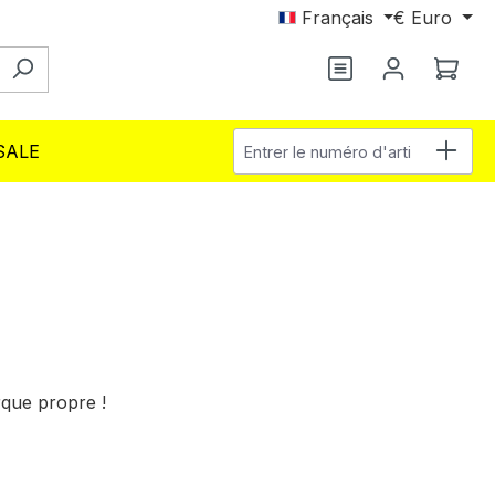
Français
€
Euro
Vous avez 0 arti
Le p
Entrer le numéro d'article
SALE
que propre !