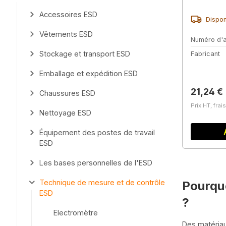
Accessoires ESD
Dispon
Vêtements ESD
Numéro d'a
Stockage et transport ESD
Fabricant
Emballage et expédition ESD
Prix régu
21,24 €
Chaussures ESD
Prix HT, frai
Nettoyage ESD
Équipement des postes de travail
ESD
Les bases personnelles de l'ESD
Technique de mesure et de contrôle
Pourquo
ESD
?
Electromètre
Des matériau