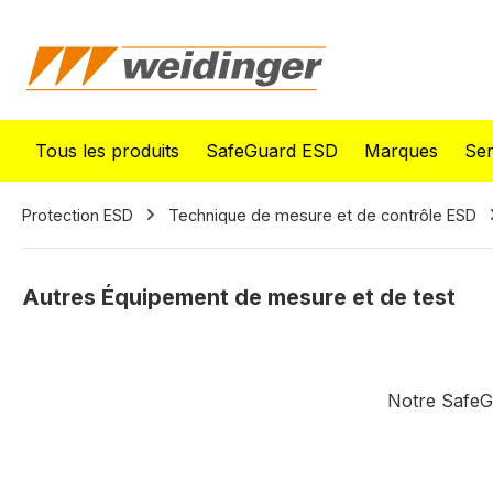
recherche
Passer à la navigation principale
Tous les produits
SafeGuard ESD
Marques
Ser
Protection ESD
Technique de mesure et de contrôle ESD
Autres Équipement de mesure et de test
Notre SafeG