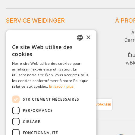
SERVICE WEIDINGER
À PRO
Service et conseil :
À
×
Carr
Ce site Web utilise des
+49 (0)8142 / 4289 - 300
GERMAN
cookies
Lu-Ve, 08:00 - 16:00
Étu
ENGLISH
wBlo
Notre site Web utilise des cookies pour
Ou via notre formulaire de contact.
améliorer l'expérience utilisateur. En
FRENCH
utilisant notre site Web, vous acceptez tous
ITALIAN
les cookies conformément à notre Politique
relative aux cookies.
En savoir plus
Moyens de paiement
DUTCH
STRICTEMENT NÉCESSAIRES
POLISH
PERFORMANCE
CIBLAGE
FONCTIONNALITÉ