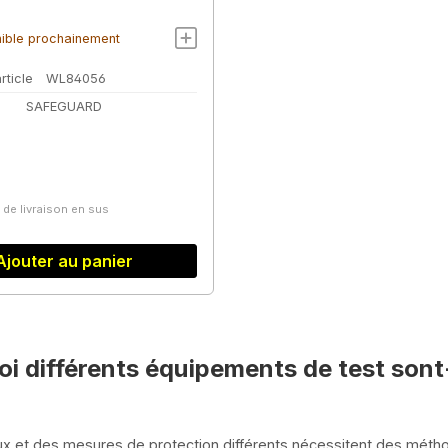
ible prochainement
rticle
WL84056
SAFEGUARD
lier :
s de livraison en sus
Ajouter au panier
i différents équipements de test sont
x et des mesures de protection différents nécessitent des méthode