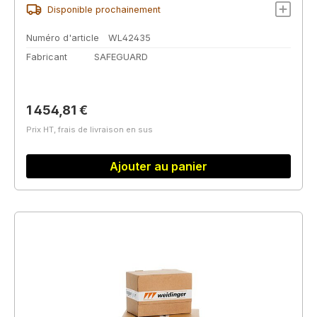
Disponible prochainement
Numéro d'article
WL42435
Fabricant
SAFEGUARD
Prix régulier :
1 454,81 €
Prix HT, frais de livraison en sus
Ajouter au panier