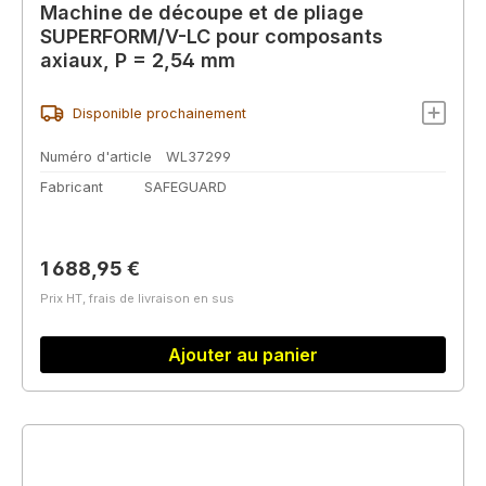
Machine de découpe et de pliage
SUPERFORM/V-LC pour composants
axiaux, P = 2,54 mm
Disponible prochainement
Numéro d'article
WL37299
Fabricant
SAFEGUARD
Prix régulier :
1 688,95 €
Prix HT, frais de livraison en sus
Ajouter au panier