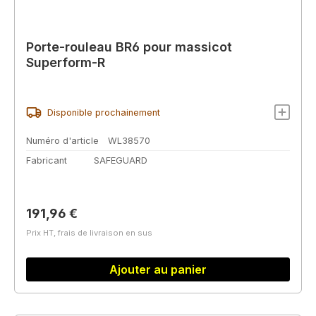
Porte-rouleau BR6 pour massicot
Superform-R
Disponible prochainement
Numéro d'article
WL38570
Fabricant
SAFEGUARD
Prix régulier :
191,96 €
Prix HT, frais de livraison en sus
Ajouter au panier