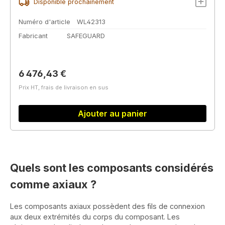
Disponible prochainement
Numéro d'article
WL42313
Fabricant
SAFEGUARD
Prix régulier :
6 476,43 €
Prix HT, frais de livraison en sus
Ajouter au panier
Quels sont les composants considérés
comme axiaux ?
Les composants axiaux possèdent des fils de connexion
aux deux extrémités du corps du composant. Les