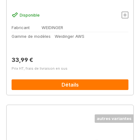
Disponible
Fabricant
WEIDINGER
Gamme de modèles
Weidinger AWS
Prix régulier :
33,99 €
Prix HT, frais de livraison en sus
Détails
autres variantes