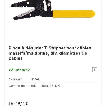
Pince à dénuder T-Stripper pour câbles
massifs/multibrins, div. diamètres de
câbles
Disponible
Fabricant
IDEAL
Gamme de modèles
Ideal 45-12X
Prix régulier :
De
19,11 €