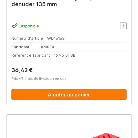
dénuder 135 mm
Disponible
Numéro d'article
WL46168
Fabricant
KNIPEX
Référence fabricant
16 95 01 SB
Prix régulier :
36,42 €
Prix HT, frais de livraison en sus
Ajouter au panier