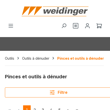
tenu principal
Vous avez 0 arti
Le p
Outils
Outils à dénuder
Pinces et outils à dénuder
Pinces et outils à dénuder
Filtre
Page
Page
Page
Page
Page