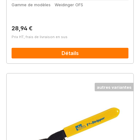
Gamme de modèles
Weidinger OFS
Prix régulier :
28,94 €
Prix HT, frais de livraison en sus
Détails
autres variantes