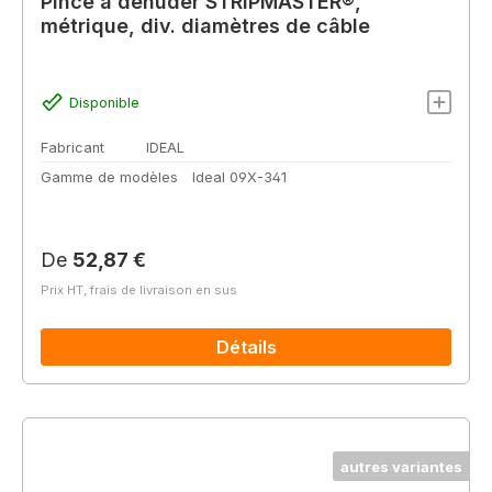
Pince à dénuder STRIPMASTER®,
métrique, div. diamètres de câble
Disponible
Fabricant
IDEAL
Gamme de modèles
Ideal 09X-341
Prix régulier :
De
52,87 €
Prix HT, frais de livraison en sus
Détails
autres variantes