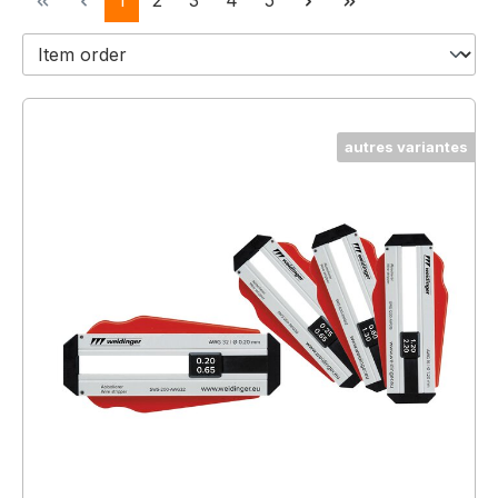
1
2
3
4
5
autres variantes