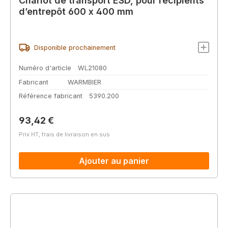
Chariot de transport ESD, pour récipients
d’entrepôt 600 x 400 mm
Disponible prochainement
Numéro d'article
WL21080
Fabricant
WARMBIER
Référence fabricant
5390.200
Prix régulier :
93,42 €
Prix HT, frais de livraison en sus
Ajouter au panier