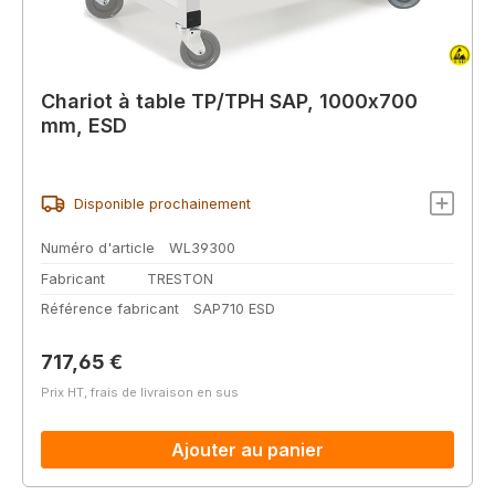
Chariot à table TP/TPH SAP, 1000x700
mm, ESD
Disponible prochainement
Numéro d'article
WL39300
Fabricant
TRESTON
Référence fabricant
SAP710 ESD
Prix régulier :
717,65 €
Prix HT, frais de livraison en sus
Ajouter au panier