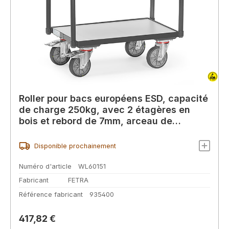
Roller pour bacs européens ESD, capacité
de charge 250kg, avec 2 étagères en
bois et rebord de 7mm, arceau de
poussée tubulaire, 605x405mm
Disponible prochainement
Numéro d'article
WL60151
Fabricant
FETRA
Référence fabricant
935400
Prix régulier :
417,82 €