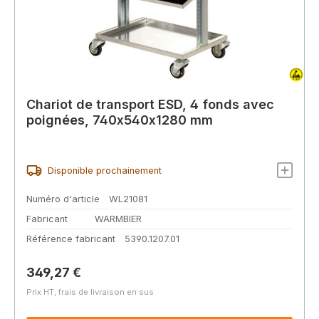
Chariot de transport ESD, 4 fonds avec
poignées, 740x540x1280 mm
Disponible prochainement
Numéro d'article
WL21081
Fabricant
WARMBIER
Référence fabricant
5390.1207.01
Prix régulier :
349,27 €
Prix HT, frais de livraison en sus