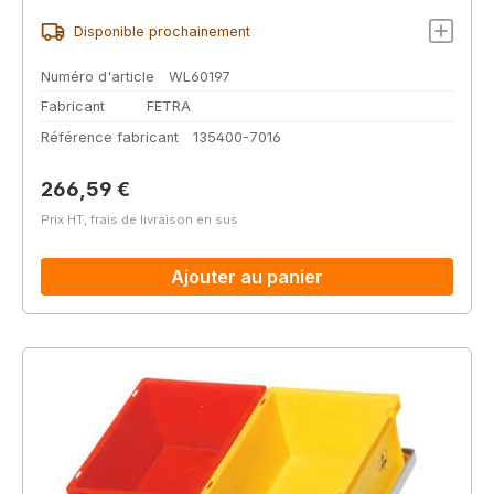
poussée tubulaire, 605x405mm
Disponible prochainement
Numéro d'article
WL60197
Fabricant
FETRA
Référence fabricant
135400-7016
Prix régulier :
266,59 €
Prix HT, frais de livraison en sus
Ajouter au panier