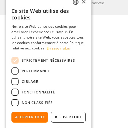
×
© 2026 Weidinger GmbH, All Rights Reserved
Ce site Web utilise des
GERMAN
cookies
ENGLISH
Notre site Web utilise des cookies pour
améliorer l'expérience utilisateur. En
FRENCH
utilisant notre site Web, vous acceptez tous
ITALIAN
les cookies conformément à notre Politique
relative aux cookies.
En savoir plus
DUTCH
STRICTEMENT NÉCESSAIRES
POLISH
PERFORMANCE
CIBLAGE
FONCTIONNALITÉ
NON CLASSIFIÉS
ACCEPTER TOUT
REFUSER TOUT