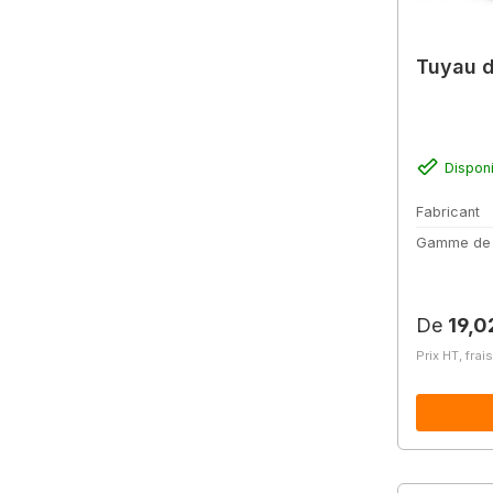
Tuyau d
Dispon
Fabricant
Gamme de
Prix régu
De
19,0
Prix HT, frai