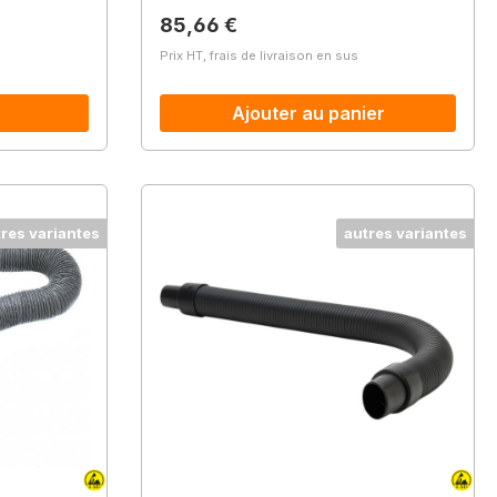
Prix régulier :
85,66 €
Prix HT, frais de livraison en sus
Ajouter au panier
tres variantes
autres variantes