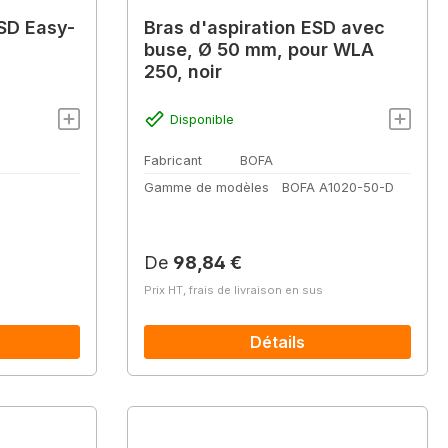
ESD Easy-
Bras d'aspiration ESD avec
buse, Ø 50 mm, pour WLA
250, noir
Disponible
Fabricant
BOFA
Gamme de modèles
BOFA A1020-50-D
Prix régulier :
De
98,84 €
Prix HT, frais de livraison en sus
Détails