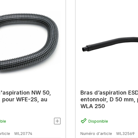
'aspiration NW 50,
Bras d’aspiration ES
e, pour WFE-2S, au
entonnoir, D 50 mm, 
WLA 250
ible
Disponible
rticle
WL20774
Numéro d'article
WL32569