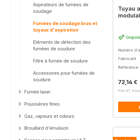
Aspirateurs de fumées de
Tuyau a
soudage
modulai
Fumées de soudage bras et
tuyaux d'aspiration
Dispon
Eléments de détection des
fumées de soudure
Numéro d'a
Fabricant
Filtre à fumée de soudure
Référence 
Accessoires pour fumées de
soudure
Prix régu
72,14 €
Prix HT, frai
Fumée laser
Poussières fines
Gaz, vapeurs et odeurs
Brouillard d'émulsion