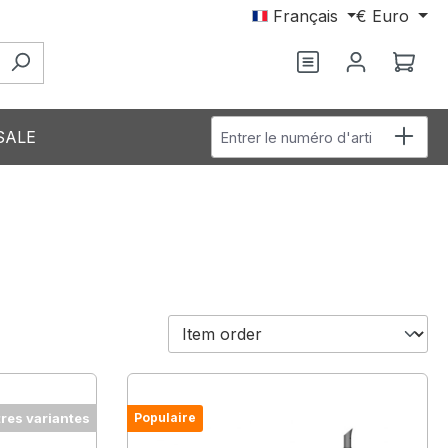
Français
€
Euro
Le p
Entrer le numéro d'article
SALE
tres variantes
Populaire