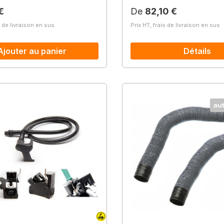
lier :
Prix régulier :
€
De
82,10 €
s de livraison en sus
Prix HT, frais de livraison en sus
Ajouter au panier
Détails
au