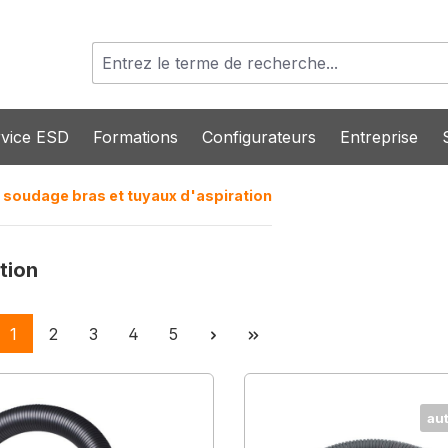
vice ESD
Formations
Configurateurs
Entreprise
soudage bras et tuyaux d'aspiration
tion
Page
Page
Page
Page
Page
1
2
3
4
5
au