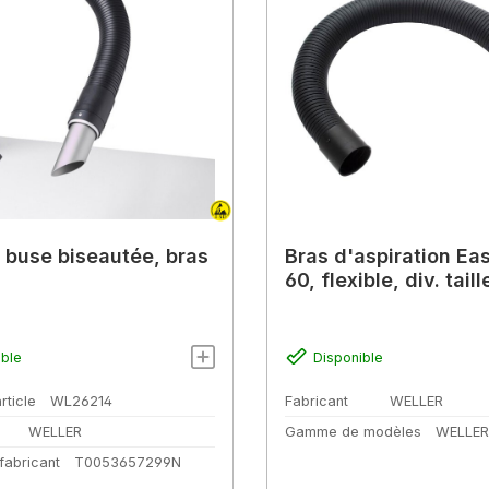
, buse biseautée, bras
Bras d'aspiration Ea
60, flexible, div. taill
ible
Disponible
rticle
WL26214
Fabricant
WELLER
WELLER
Gamme de modèles
WELLER
fabricant
T0053657299N