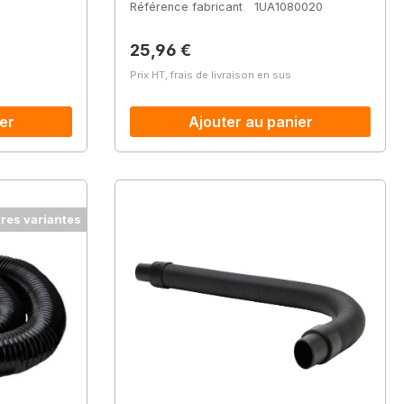
Référence fabricant
1UA1080020
Prix régulier :
25,96 €
Prix HT, frais de livraison en sus
er
Ajouter au panier
tres variantes