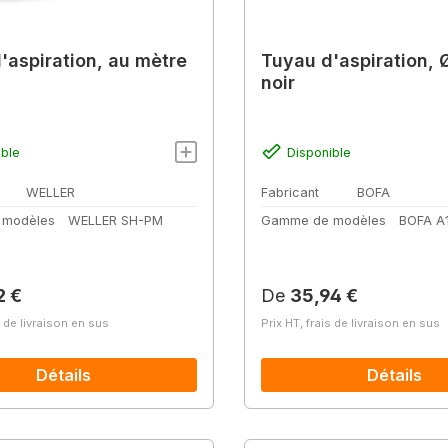
'aspiration, au mètre
Tuyau d'aspiration,
noir
ible
Disponible
WELLER
Fabricant
BOFA
 modèles
WELLER SH-PM
Gamme de modèles
BOFA A
lier :
Prix régulier :
2 €
De
35,94 €
s de livraison en sus
Prix HT, frais de livraison en sus
Détails
Détails