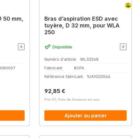
 Ø 50 mm,
Bras d’aspiration ESD avec
tuyère, D 32 mm, pour WLA
250
Disponible
Numéro d'article
WL32568
1080007
Fabricant
BOFA
Référence fabricant
1UA1020046
Prix régulier :
92,85 €
Prix HT, frais de livraison en sus
Ajouter au panier