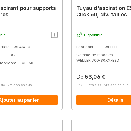
spirant pour supports
Tuyau d'aspiration 
res
Click 60, div. tailles
ible
Disponible
rticle
WL41430
Fabricant
WELLER
JBC
Gamme de modèles
WELLER 700-30XX-ESD
fabricant
FAE050
lier :
Prix régulier :
De
53,06 €
s de livraison en sus
Prix HT, frais de livraison en sus
Ajouter au panier
Détails