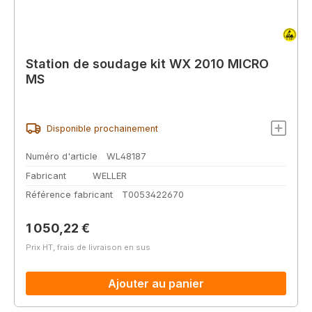
Station de soudage kit WX 2010 MICRO
MS
Disponible prochainement
Numéro d'article
WL48187
Fabricant
WELLER
Référence fabricant
T0053422670
Prix régulier :
1 050,22 €
Prix HT, frais de livraison en sus
Ajouter au panier