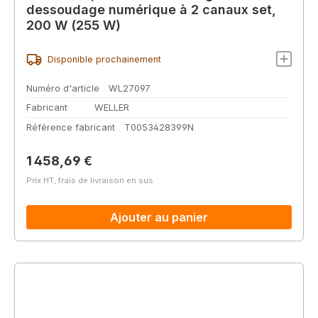
dessoudage numérique à 2 canaux set,
200 W (255 W)
Disponible prochainement
Numéro d'article
WL27097
Fabricant
WELLER
Référence fabricant
T0053428399N
Prix régulier :
1 458,69 €
Prix HT, frais de livraison en sus
Ajouter au panier