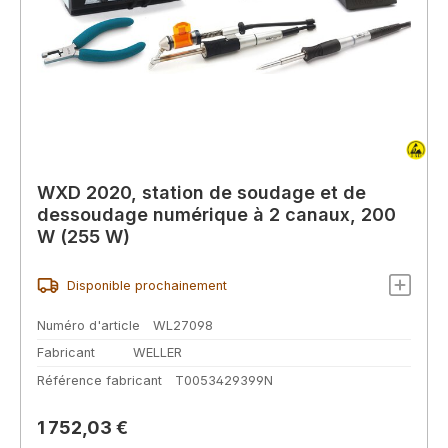
WXD 2020, station de soudage et de
dessoudage numérique à 2 canaux, 200
W (255 W)
Disponible prochainement
Numéro d'article
WL27098
Fabricant
WELLER
Référence fabricant
T0053429399N
Prix régulier :
1 752,03 €