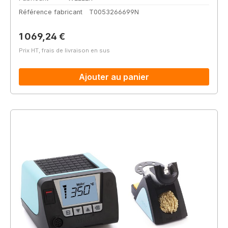
Référence fabricant
T0053266699N
Prix régulier :
1 069,24 €
Prix HT, frais de livraison en sus
Ajouter au panier