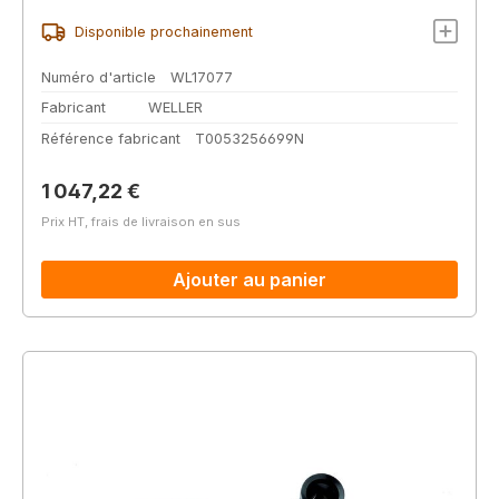
Disponible prochainement
Numéro d'article
WL17077
Fabricant
WELLER
Référence fabricant
T0053256699N
Prix régulier :
1 047,22 €
Prix HT, frais de livraison en sus
Ajouter au panier