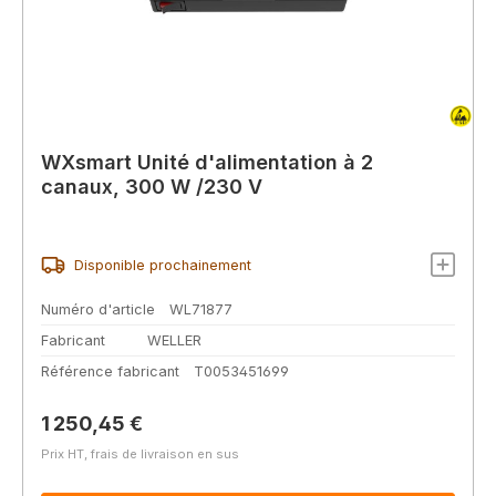
WXsmart Unité d'alimentation à 2
canaux, 300 W /230 V
Disponible prochainement
Numéro d'article
WL71877
Fabricant
WELLER
Référence fabricant
T0053451699
Prix régulier :
1 250,45 €
Prix HT, frais de livraison en sus