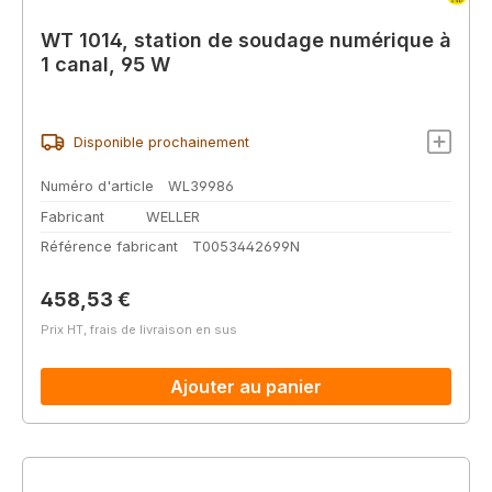
WT 1014, station de soudage numérique à
1 canal, 95 W
Disponible prochainement
Numéro d'article
WL39986
Fabricant
WELLER
Référence fabricant
T0053442699N
Prix régulier :
458,53 €
Prix HT, frais de livraison en sus
Ajouter au panier