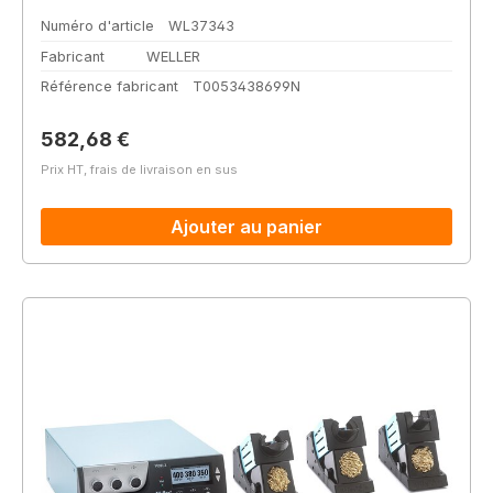
Numéro d'article
WL37343
Fabricant
WELLER
Référence fabricant
T0053438699N
Prix régulier :
582,68 €
Prix HT, frais de livraison en sus
Ajouter au panier