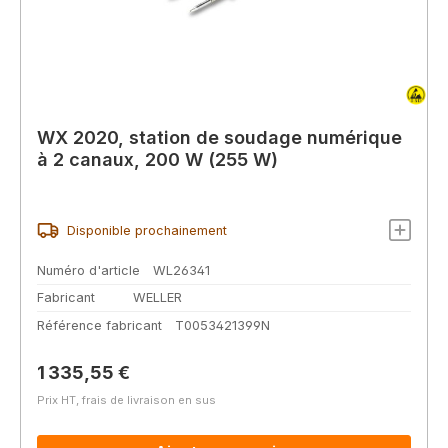
WX 2020, station de soudage numérique
à 2 canaux, 200 W (255 W)
Disponible prochainement
Numéro d'article
WL26341
Fabricant
WELLER
Référence fabricant
T0053421399N
Prix régulier :
1 335,55 €
Prix HT, frais de livraison en sus