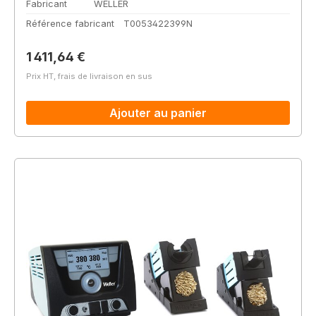
Fabricant
WELLER
Référence fabricant
T0053422399N
Prix régulier :
1 411,64 €
Prix HT, frais de livraison en sus
Ajouter au panier