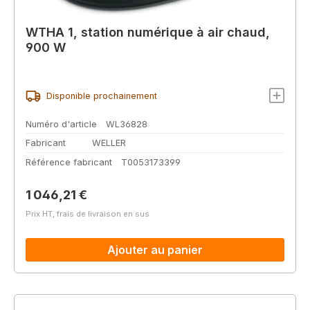
WTHA 1, station numérique à air chaud,
900 W
Disponible prochainement
Numéro d'article
WL36828
Fabricant
WELLER
Référence fabricant
T0053173399
Prix régulier :
1 046,21 €
Prix HT, frais de livraison en sus
Ajouter au panier