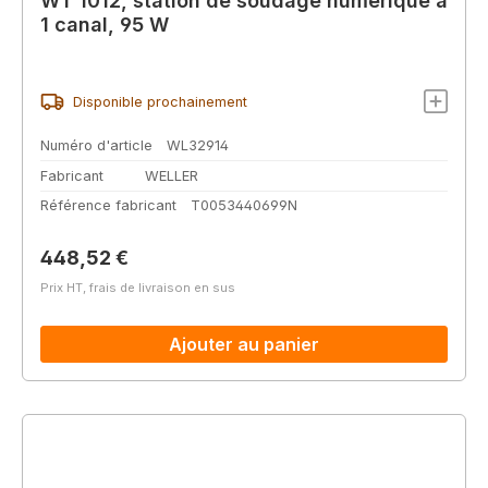
WT 1012, station de soudage numérique à
1 canal, 95 W
Disponible prochainement
Numéro d'article
WL32914
Fabricant
WELLER
Référence fabricant
T0053440699N
Prix régulier :
448,52 €
Prix HT, frais de livraison en sus
Ajouter au panier