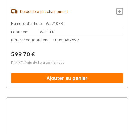
Disponible prochainement
Numéro d'article
WL71878
Fabricant
WELLER
Référence fabricant
T0053452699
Prix régulier :
599,70 €
Prix HT, frais de livraison en sus
Ajouter au panier