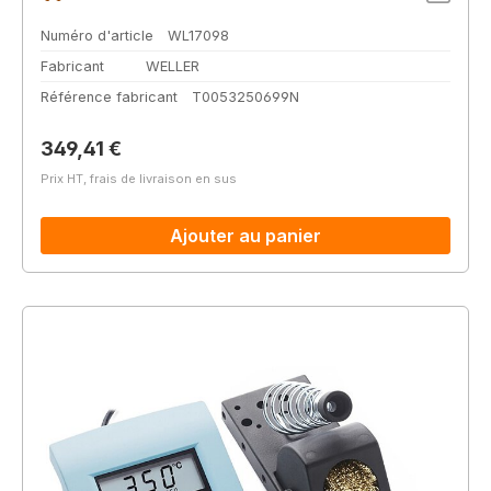
Numéro d'article
WL17098
Fabricant
WELLER
Référence fabricant
T0053250699N
Prix régulier :
349,41 €
Prix HT, frais de livraison en sus
Ajouter au panier