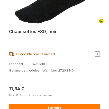
Chaussettes ESD, noir
Disponible prochainement
Fabricant
WARMBIER
Gamme de modèles
Warmbier 2720.8140
Prix régulier :
11,34 €
Prix HT, frais de livraison en sus
Détails