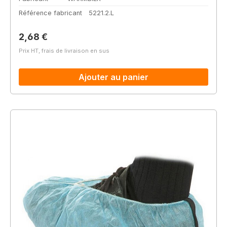
Référence fabricant
5221.2.L
Prix régulier :
2,68 €
Prix HT, frais de livraison en sus
Ajouter au panier