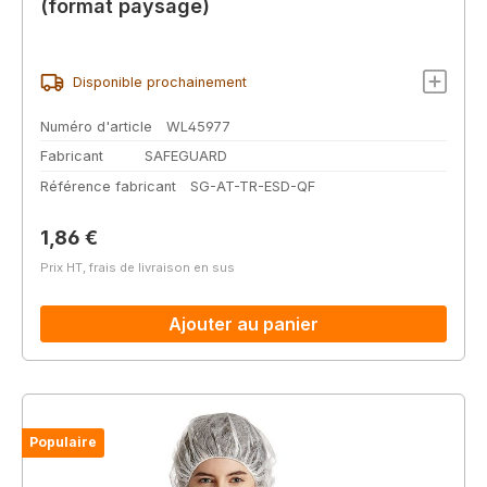
(format paysage)
Disponible prochainement
Numéro d'article
WL45977
Fabricant
SAFEGUARD
Référence fabricant
SG-AT-TR-ESD-QF
Prix régulier :
1,86 €
Prix HT, frais de livraison en sus
Ajouter au panier
Populaire