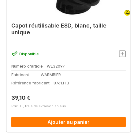
Capot réutilisable ESD, blanc, taille
unique
Disponible
Numéro d'article
WL32097
Fabricant
WARMBIER
Référence fabricant
8761.H.B
Prix régulier :
39,10 €
Prix HT, frais de livraison en sus
Ajouter au panier