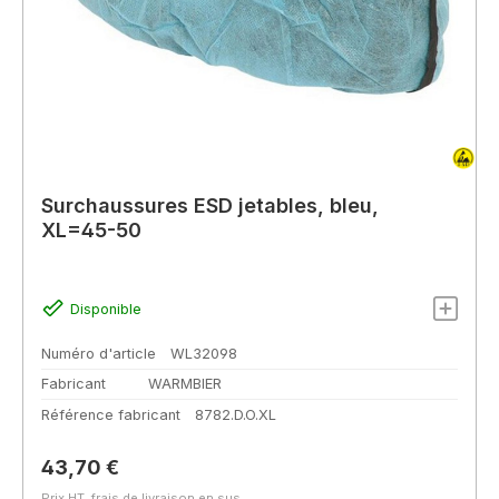
Surchaussures ESD jetables, bleu,
XL=45-50
Disponible
Numéro d'article
WL32098
Fabricant
WARMBIER
Référence fabricant
8782.D.O.XL
Prix régulier :
43,70 €
Prix HT, frais de livraison en sus