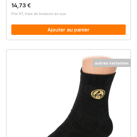
Prix régulier :
14,73 €
Prix HT, frais de livraison en sus
Ajouter au panier
autres variantes