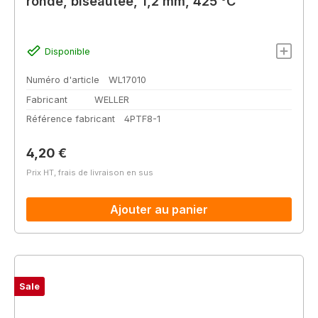
ronde, biseautée, 1,2 mm, 425 °C
Disponible
Numéro d'article
WL17010
Fabricant
WELLER
Référence fabricant
4PTF8-1
Prix régulier :
4,20 €
Prix HT, frais de livraison en sus
Ajouter au panier
Sale