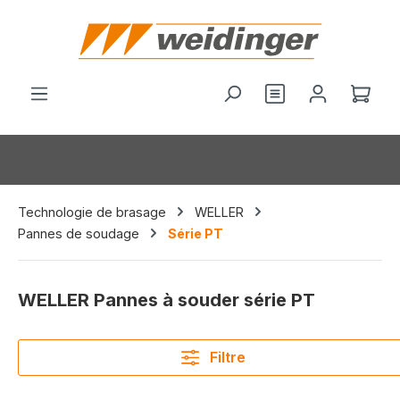
tenu principal
Vous avez 0 arti
Le p
Technologie de brasage
WELLER
Pannes de soudage
Série PT
WELLER Pannes à souder série PT
Filtre