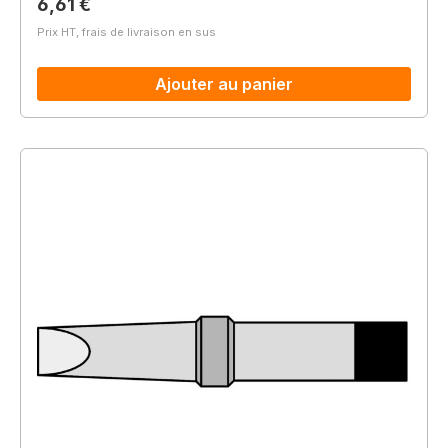
Prix régulier :
6,61 €
Prix HT, frais de livraison en sus
Ajouter au panier