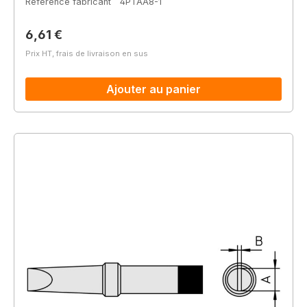
Référence fabricant
4PTAA8-1
Prix régulier :
6,61 €
Prix HT, frais de livraison en sus
Ajouter au panier