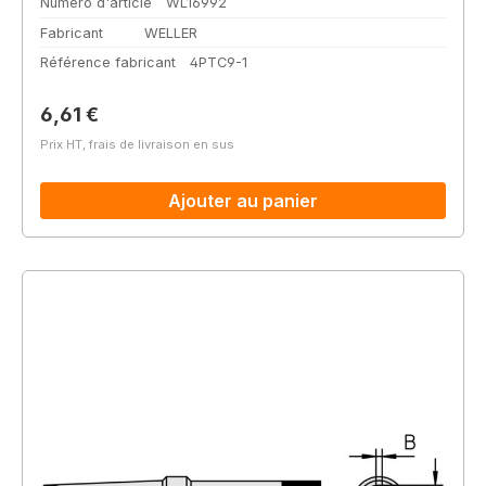
Numéro d'article
WL16992
Fabricant
WELLER
Référence fabricant
4PTC9-1
Prix régulier :
6,61 €
Prix HT, frais de livraison en sus
Ajouter au panier