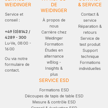
WEIDINGER
DE
& SERVICE
WEIDINGER
Service et
Contact &
conseil :
À propos de
service
nous
Réparation &
+49 (0)8142 /
Carrière chez
retours
4289 - 300
Weidinger
Service de
Lu-Ve, 08:00 -
Formation
test produit
16:00
Études en
Support
alternance
technique
Ou via notre
wBlog -
Formations
formulaire de
Insights &
individuelles
contact.
plus
SERVICE ESD
Formations ESD
Découpes de tapis de table ESD
Mesure & contrôle ESD
Conseil & évaluation ESD