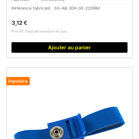
Référence fabricant
SG-AB-3DK-GE-220MM
Prix régulier :
3,12 €
Prix HT, frais de livraison en sus
Ajouter au panier
Populaire