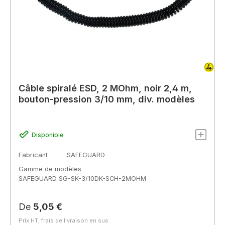
Câble spiralé ESD, 2 MOhm, noir 2,4 m,
bouton-pression 3/10 mm, div. modèles
Disponible
Fabricant
SAFEGUARD
Gamme de modèles
SAFEGUARD SG-SK-3/10DK-SCH-2MOHM
Prix régulier :
De
5,05 €
Prix HT, frais de livraison en sus