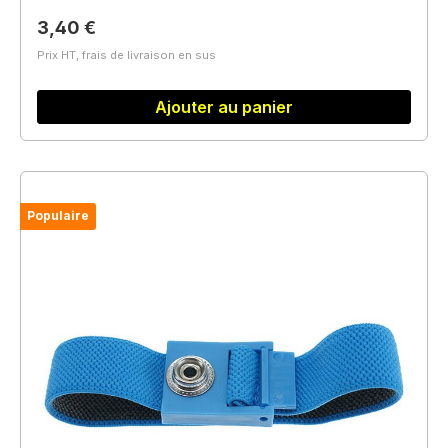
Prix régulier :
3,40 €
Prix HT, frais de livraison en sus
Ajouter au panier
Populaire