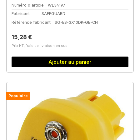
Numéro d'article
WL34197
Fabricant
SAFEGUARD
Référence fabricant
SG-ES-3X10DK-GE-CH
Prix régulier :
15,28 €
Prix HT, frais de livraison en sus
Ajouter au panier
Populaire