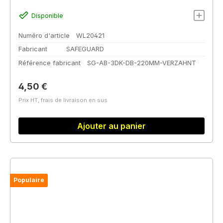
Disponible
Numéro d'article
WL20421
Fabricant
SAFEGUARD
Référence fabricant
SG-AB-3DK-DB-220MM-VERZAHNT
Prix régulier :
4,50 €
Prix HT, frais de livraison en sus
Ajouter au panier
Populaire