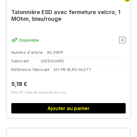
Talonnière ESD avec fermeture velcro, 1
MOhm, bleu/rouge
Disponible
Numéro d'article
WL31819
Fabricant
SAFEGUARD
Référence fabricant
SG-FB-BLRO-KLETT
Prix régulier :
5,18 €
Prix HT, frais de livraison en sus
Ajouter au panier