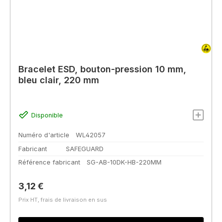
Bracelet ESD, bouton-pression 10 mm,
bleu clair, 220 mm
Disponible
Numéro d'article
WL42057
Fabricant
SAFEGUARD
Référence fabricant
SG-AB-10DK-HB-220MM
Prix régulier :
3,12 €
Prix HT, frais de livraison en sus