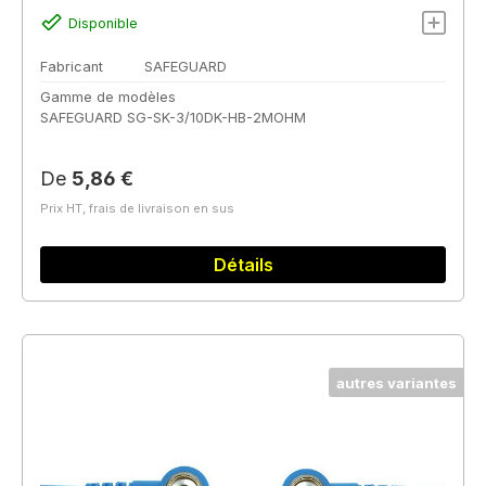
Disponible
Fabricant
SAFEGUARD
Gamme de modèles
SAFEGUARD SG-SK-3/10DK-HB-2MOHM
Prix régulier :
De
5,86 €
Prix HT, frais de livraison en sus
Détails
autres variantes