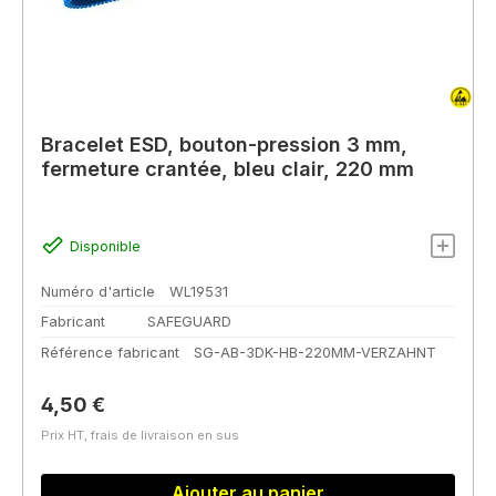
Bracelet ESD, bouton-pression 3 mm,
fermeture crantée, bleu clair, 220 mm
Disponible
Numéro d'article
WL19531
Fabricant
SAFEGUARD
Référence fabricant
SG-AB-3DK-HB-220MM-VERZAHNT
Prix régulier :
4,50 €
Prix HT, frais de livraison en sus
Ajouter au panier