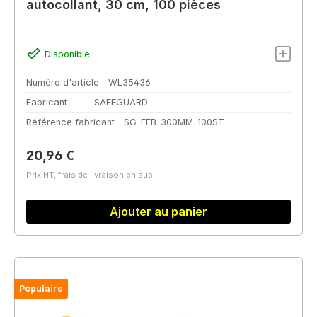
autocollant, 30 cm, 100 pièces
Disponible
Numéro d'article
WL35436
Fabricant
SAFEGUARD
Référence fabricant
SG-EFB-300MM-100ST
Prix régulier :
20,96 €
Prix HT, frais de livraison en sus
Ajouter au panier
Populaire