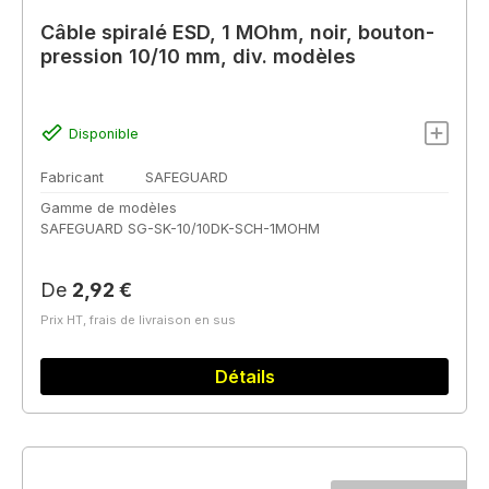
Câble spiralé ESD, 1 MOhm, noir, bouton-
pression 10/10 mm, div. modèles
Disponible
Fabricant
SAFEGUARD
Gamme de modèles
SAFEGUARD SG-SK-10/10DK-SCH-1MOHM
Prix régulier :
De
2,92 €
Prix HT, frais de livraison en sus
Détails