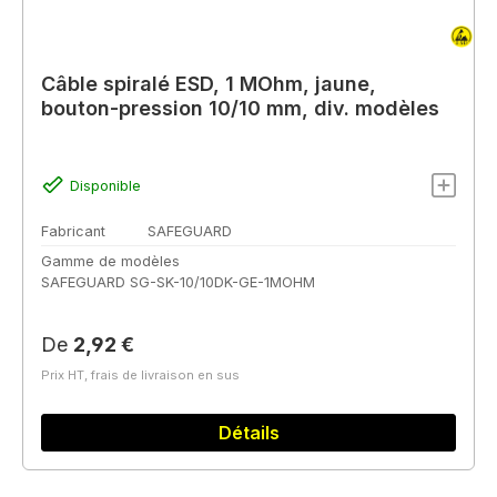
Câble spiralé ESD, 1 MOhm, jaune,
bouton-pression 10/10 mm, div. modèles
Disponible
Fabricant
SAFEGUARD
Gamme de modèles
SAFEGUARD SG-SK-10/10DK-GE-1MOHM
Prix régulier :
De
2,92 €
Prix HT, frais de livraison en sus
Détails