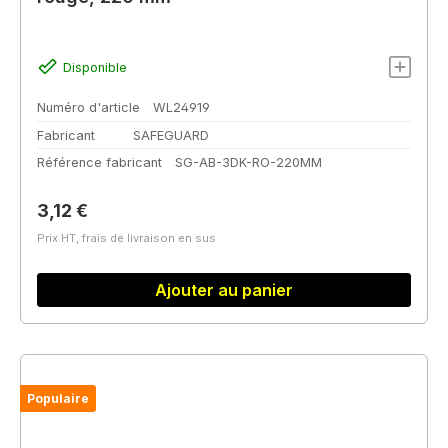
Disponible
Numéro d'article
WL24919
Fabricant
SAFEGUARD
Référence fabricant
SG-AB-3DK-RO-220MM
Prix régulier :
3,12 €
Prix HT, frais de livraison en sus
Ajouter au panier
Populaire