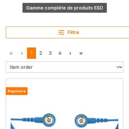
Gamme complète de produits ESD
Filtre
Page
Page
Page
Page
1
2
3
4
Populaire