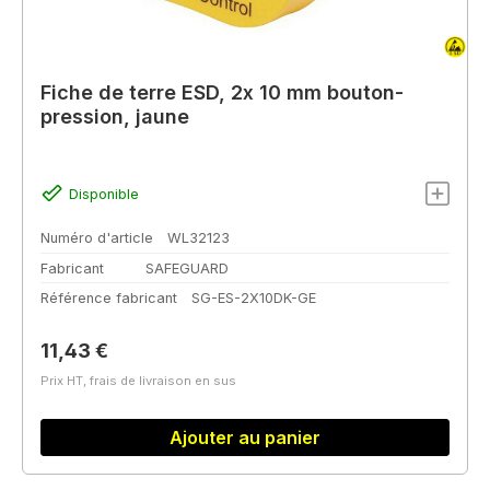
Fiche de terre ESD, 2x 10 mm bouton-
pression, jaune
Disponible
Numéro d'article
WL32123
Fabricant
SAFEGUARD
Référence fabricant
SG-ES-2X10DK-GE
Prix régulier :
11,43 €
Prix HT, frais de livraison en sus
Ajouter au panier