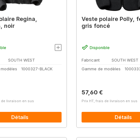
olaire Regina,
Veste polaire Polly,
 noir
gris foncé
ible
Disponible
SOUTH WEST
Fabricant
SOUTH WEST
 modèles
1000327-BLACK
Gamme de modèles
100033
lier :
Prix régulier :
57,60 €
s de livraison en sus
Prix HT, frais de livraison en sus
Détails
Détails