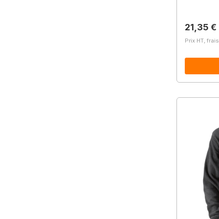
Prix régu
21,35 €
Prix HT, frai