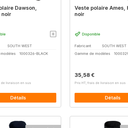
olaire Dawson,
Veste polaire Ames,
noir
noir
ible
Disponible
SOUTH WEST
Fabricant
SOUTH WEST
 modèles
1000326-BLACK
Gamme de modèles
100032
lier :
Prix régulier :
35,58 €
s de livraison en sus
Prix HT, frais de livraison en sus
Détails
Détails