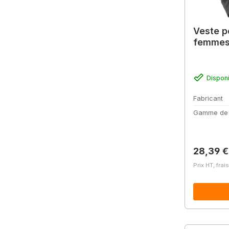
Veste p
femmes,
Dispon
Fabricant
Gamme de
Prix régu
28,39 €
Prix HT, frai