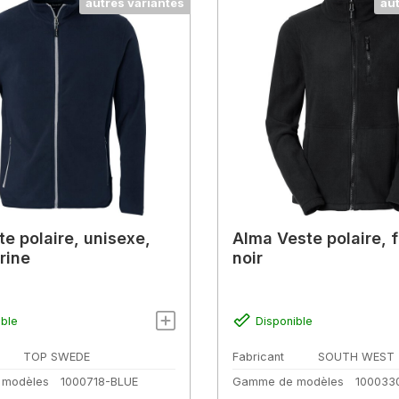
autres variantes
au
te polaire, unisexe,
Alma Veste polaire,
rine
noir
ible
Disponible
TOP SWEDE
Fabricant
SOUTH WEST
 modèles
1000718-BLUE
Gamme de modèles
100033