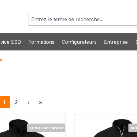
vice ESD
Formations
Configurateurs
Entreprise
s
Page
Page
1
2
autres variantes
au