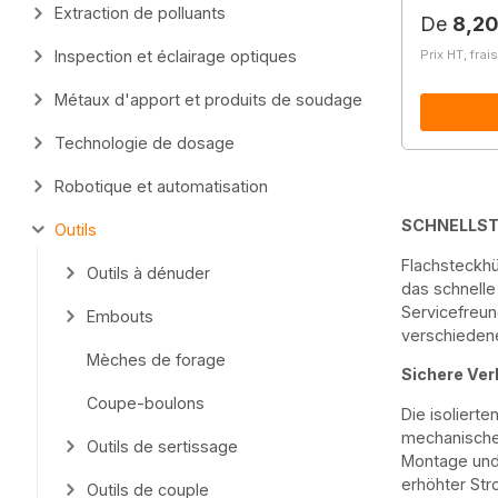
Extraction de polluants
Prix régu
De
8,20
Prix HT, frai
Inspection et éclairage optiques
Métaux d'apport et produits de soudage
Technologie de dosage
Robotique et automatisation
SCHNELLST
Outils
Flachsteckhü
Outils à dénuder
das schnelle
Servicefreun
Embouts
verschieden
Mèches de forage
Sichere Ver
Coupe-boulons
Die isoliert
mechanischer
Outils de sertissage
Montage und 
erhöhter St
Outils de couple