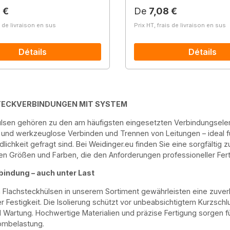
lier :
Prix régulier :
 €
De
7,08 €
s de livraison en sus
Prix HT, frais de livraison en sus
Détails
Détails
ECKVERBINDUNGEN MIT SYSTEM
lsen gehören zu den am häufigsten eingesetzten Verbindungseleme
 und werkzeuglose Verbinden und Trennen von Leitungen – ideal 
dlichkeit gefragt sind. Bei Weidinger.eu finden Sie eine sorgfältig
en Größen und Farben, die den Anforderungen professioneller F
bindung – auch unter Last
en Flachsteckhülsen in unserem Sortiment gewährleisten eine zuverl
 Festigkeit. Die Isolierung schützt vor unbeabsichtigtem Kurzschl
Wartung. Hochwertige Materialien und präzise Fertigung sorgen fü
rombelastung.