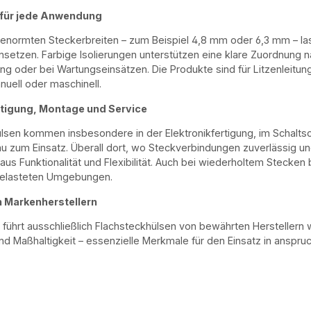
für jede Anwendung
n genormten Steckerbreiten – zum Beispiel 4,8 mm oder 6,3 mm – la
setzen. Farbige Isolierungen unterstützen eine klare Zuordnung na
ung oder bei Wartungseinsätzen. Die Produkte sind für Litzenleitu
uell oder maschinell.
ertigung, Montage und Service
lsen kommen insbesondere in der Elektronikfertigung, im Schalts
 zum Einsatz. Überall dort, wo Steckverbindungen zuverlässig un
us Funktionalität und Flexibilität. Auch bei wiederholtem Stecken bl
elasteten Umgebungen.
n Markenherstellern
 führt ausschließlich Flachsteckhülsen von bewährten Herstellern
und Maßhaltigkeit – essenzielle Merkmale für den Einsatz in anspr