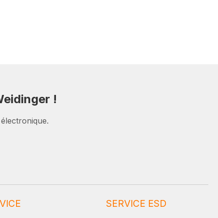
eidinger !
 électronique.
VICE
SERVICE ESD