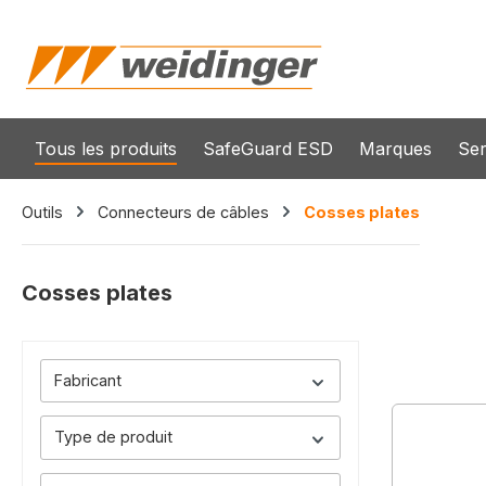
recherche
Passer à la navigation principale
Tous les produits
SafeGuard ESD
Marques
Ser
Outils
Connecteurs de câbles
Cosses plates
Cosses plates
Fabricant
Type de produit