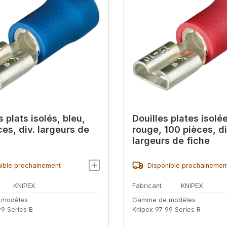
 plats isolés, bleu,
Douilles plates isolé
ces, div. largeurs de
rouge, 100 pièces, d
largeurs de fiche
ible prochainement
Disponible prochainemen
KNIPEX
Fabricant
KNIPEX
 modèles
Gamme de modèles
99 Series B
Knipex 97 99 Series R