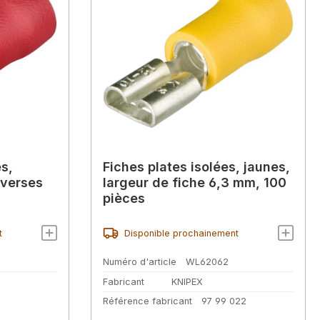
es,
Fiches plates isolées, jaunes,
iverses
largeur de fiche 6,3 mm, 100
pièces
t
Disponible prochainement
Numéro d'article
WL62062
Fabricant
KNIPEX
Référence fabricant
97 99 022