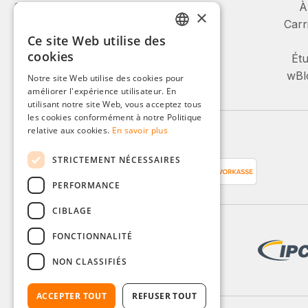
Service et conseil :
À
×
Carr
Ce site Web utilise des
+49 (0)8142 / 4289 - 300
GERMAN
cookies
Lu-Ve, 08:00 - 16:00
Étu
ENGLISH
wBlo
Notre site Web utilise des cookies pour
Ou via notre formulaire de contact.
améliorer l'expérience utilisateur. En
FRENCH
utilisant notre site Web, vous acceptez tous
ITALIAN
les cookies conformément à notre Politique
relative aux cookies.
En savoir plus
Moyens de paiement
DUTCH
STRICTEMENT NÉCESSAIRES
POLISH
PERFORMANCE
CIBLAGE
FONCTIONNALITÉ
NON CLASSIFIÉS
ACCEPTER TOUT
REFUSER TOUT