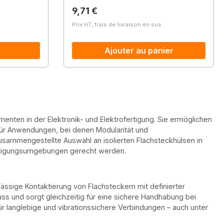
Prix régulier :
9,71 €
Prix HT, frais de livraison en sus
Ajouter au panier
nten in der Elektronik- und Elektrofertigung. Sie ermöglichen
für Anwendungen, bei denen Modularität und
 zusammengestellte Auswahl an isolierten Flachsteckhülsen in
ertigungsumgebungen gerecht werden.
ässige Kontaktierung von Flachsteckern mit definierter
uss und sorgt gleichzeitig für eine sichere Handhabung bei
r langlebige und vibrationssichere Verbindungen – auch unter