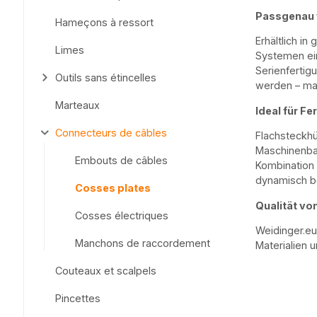
Passgenau 
Hameçons à ressort
Erhältlich i
Limes
Systemen ein
Serienfertig
Outils sans étincelles
werden – man
Marteaux
Ideal für F
Connecteurs de câbles
Flachsteckhü
Maschinenbau
Embouts de câbles
Kombination a
dynamisch b
Cosses plates
Qualität vo
Cosses électriques
Weidinger.eu
Manchons de raccordement
Materialien 
Couteaux et scalpels
Pincettes