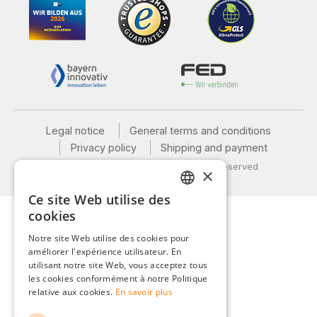
Legal notice
General terms and conditions
Privacy policy
Shipping and payment
© 2026 Weidinger GmbH, All Rights Reserved
×
Ce site Web utilise des
GERMAN
cookies
ENGLISH
Notre site Web utilise des cookies pour
améliorer l'expérience utilisateur. En
FRENCH
utilisant notre site Web, vous acceptez tous
ITALIAN
les cookies conformément à notre Politique
relative aux cookies.
En savoir plus
DUTCH