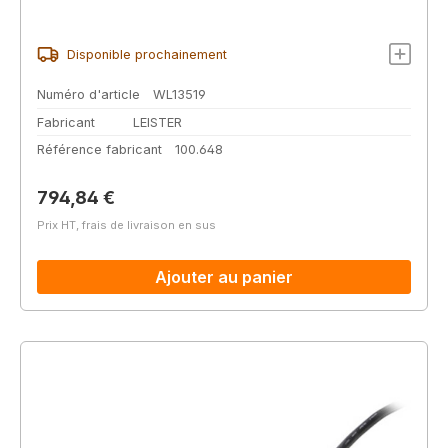
Disponible prochainement
Numéro d'article
WL13519
Fabricant
LEISTER
Référence fabricant
100.648
Prix régulier :
794,84 €
Prix HT, frais de livraison en sus
Ajouter au panier