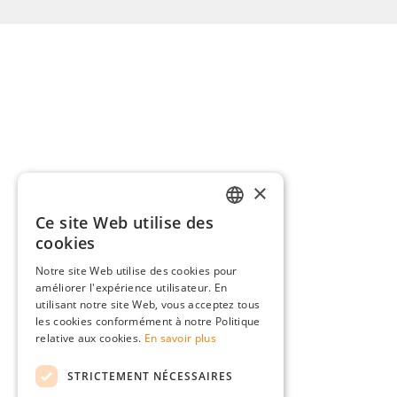
×
Ce site Web utilise des
GERMAN
cookies
ENGLISH
Notre site Web utilise des cookies pour
améliorer l'expérience utilisateur. En
FRENCH
utilisant notre site Web, vous acceptez tous
ITALIAN
les cookies conformément à notre Politique
relative aux cookies.
En savoir plus
DUTCH
STRICTEMENT NÉCESSAIRES
POLISH