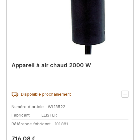
Appareil à air chaud 2000 W
Disponible prochainement
Numéro d'article
WL13522
Fabricant
LEISTER
Référence fabricant
101.881
Prix régulier :
716,08 €