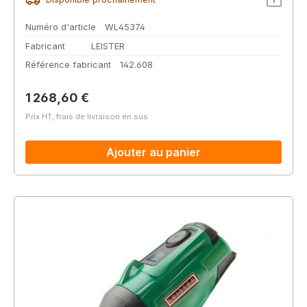
Numéro d'article
WL45374
Fabricant
LEISTER
Référence fabricant
142.608
Prix régulier :
1 268,60 €
Prix HT, frais de livraison en sus
Ajouter au panier