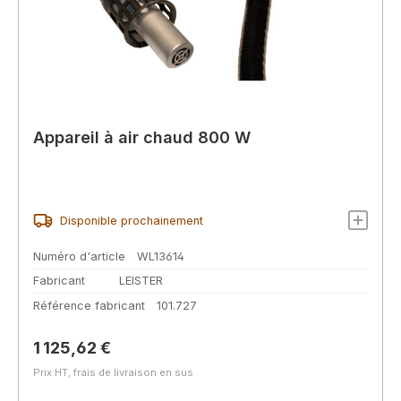
Appareil à air chaud 800 W
Disponible prochainement
Numéro d'article
WL13614
Fabricant
LEISTER
Référence fabricant
101.727
Prix régulier :
1 125,62 €
Prix HT, frais de livraison en sus