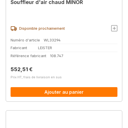
Souffleur d'air chaud MINOR
Disponible prochainement
Numéro d'article
WL33294
Fabricant
LEISTER
Référence fabricant
108.747
Prix régulier :
552,51 €
Prix HT, frais de livraison en sus
Ajouter au panier