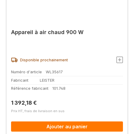
Appareil à air chaud 900 W
Disponible prochainement
Numéro d'article
WL35617
Fabricant
LEISTER
Référence fabricant
101.748
Prix régulier :
1 392,18 €
Prix HT, frais de livraison en sus
Ajouter au panier