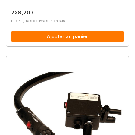
Prix régulier :
728,20 €
Prix HT, frais de livraison en sus
Ajouter au panier