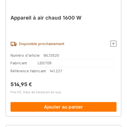
Appareil à air chaud 1600 W
Disponible prochainement
Numéro d'article
WL13520
Fabricant
LEISTER
Référence fabricant
141.227
Prix régulier :
514,95 €
Prix HT, frais de livraison en sus
Ajouter au panier