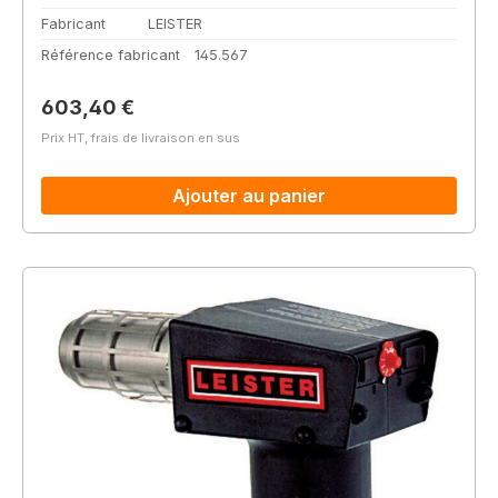
Fabricant
LEISTER
Référence fabricant
145.567
Prix régulier :
603,40 €
Prix HT, frais de livraison en sus
Ajouter au panier