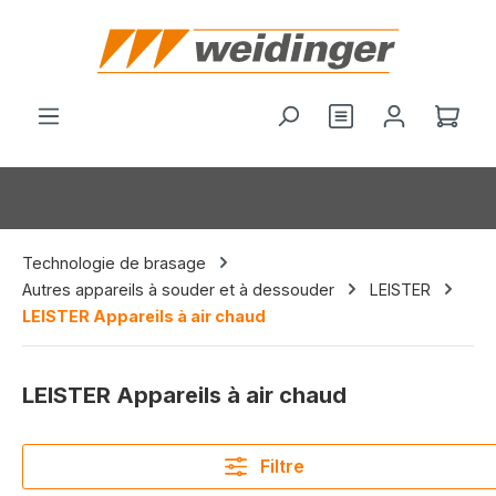
tenu principal
Vous avez 0 arti
Le p
Technologie de brasage
Autres appareils à souder et à dessouder
LEISTER
LEISTER Appareils à air chaud
LEISTER Appareils à air chaud
Filtre