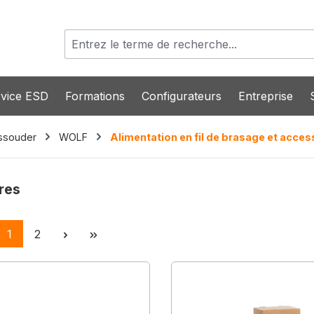
vice ESD
Formations
Configurateurs
Entreprise
essouder
WOLF
Alimentation en fil de brasage et acces
res
Page
Page
1
2