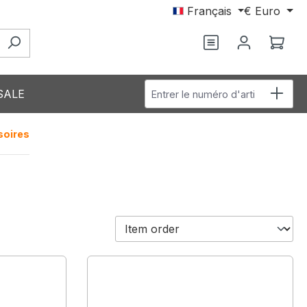
Français
€
Euro
Vous avez 0 arti
Le p
Entrer le numéro d'article
SALE
soires