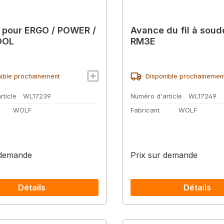
 pour ERGO / POWER /
Avance du fil à soud
OOL
RM3E
ible prochainement
Disponible prochainemen
rticle
WL17239
Numéro d'article
WL17249
WOLF
Fabricant
WOLF
 demande
Prix sur demande
Détails
Détails