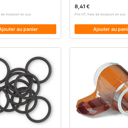
lier :
Prix régulier :
8,41 €
s de livraison en sus
Prix HT, frais de livraison en sus
Ajouter au panier
Ajouter au pani