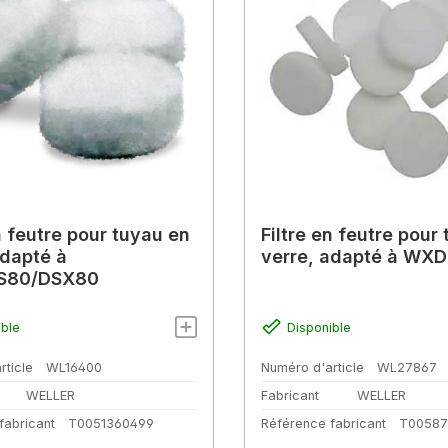
n feutre pour tuyau en
Filtre en feutre pour
adapté à
verre, adapté à WXD
S80/DSX80
ible
Disponible
rticle
WL16400
Numéro d'article
WL27867
WELLER
Fabricant
WELLER
fabricant
T0051360499
Référence fabricant
T00587