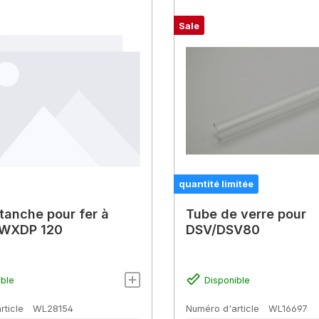
Sale
quantité limitée
tanche pour fer à
Tube de verre pour
 WXDP 120
DSV/DSV80
ible
Disponible
rticle
WL28154
Numéro d'article
WL16697