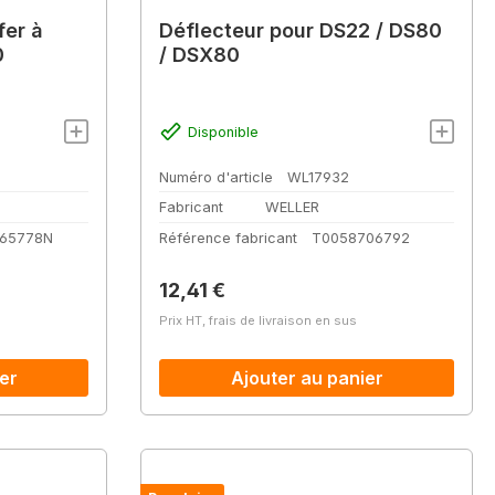
fer à
Déflecteur pour DS22 / DS80
0
/ DSX80
Disponible
Numéro d'article
WL17932
Fabricant
WELLER
65778N
Référence fabricant
T0058706792
Prix régulier :
12,41 €
Prix HT, frais de livraison en sus
er
Ajouter au panier