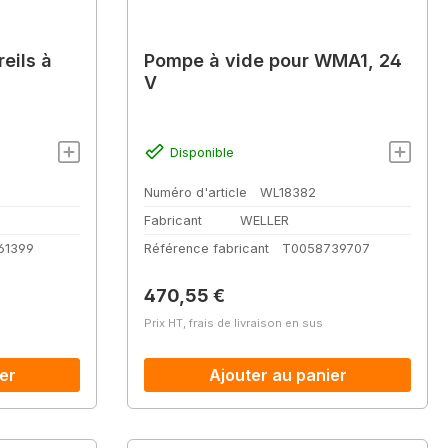
eils à
Pompe à vide pour WMA1, 24
V
Disponible
Numéro d'article
WL18382
Fabricant
WELLER
61399
Référence fabricant
T0058739707
Prix régulier :
470,55 €
Prix HT, frais de livraison en sus
er
Ajouter au panier