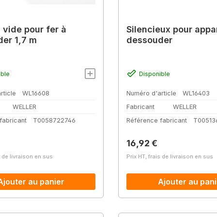
 vide pour fer à
Silencieux pour appar
er 1,7 m
dessouder
ible
Disponible
rticle
WL16608
Numéro d'article
WL16403
WELLER
Fabricant
WELLER
fabricant
T0058722746
Référence fabricant
T00513
lier :
Prix régulier :
16,92 €
s de livraison en sus
Prix HT, frais de livraison en sus
Ajouter au panier
Ajouter au pani