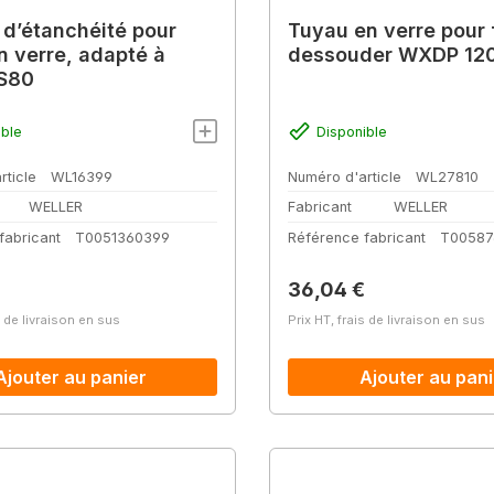
d’étanchéité pour
Tuyau en verre pour 
n verre, adapté à
dessouder WXDP 12
S80
ible
Disponible
rticle
WL16399
Numéro d'article
WL27810
WELLER
Fabricant
WELLER
fabricant
T0051360399
Référence fabricant
T00587
lier :
Prix régulier :
36,04 €
s de livraison en sus
Prix HT, frais de livraison en sus
Ajouter au panier
Ajouter au pani