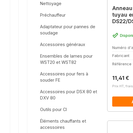
Nettoyage
Anneau 
tuyau e
Préchauffeur
DS22/D
Adaptateur pour pannes de
soudage
Dispon
Accessoires généraux
Numéro d'a
Ensembles de lames pour
Fabricant
WST20 et WST82
Référence 
Accessoires pour fers à
Prix régu
11,41 €
souder FE
Prix HT, frai
Accessoires pour DSX 80 et
DXV 80
Outils pour CI
Éléments chauffants et
accessoires