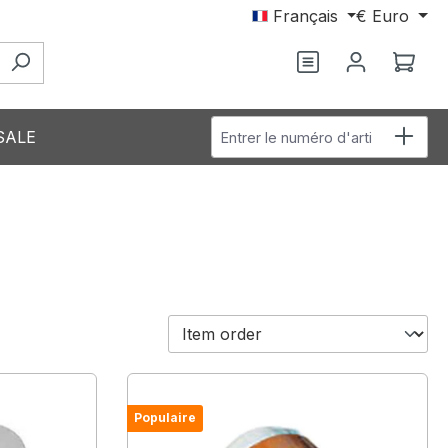
Français
€
Euro
Le p
Entrer le numéro d'article
SALE
Populaire