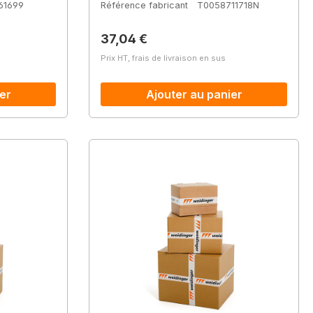
61699
Référence fabricant
T0058711718N
Prix régulier :
37,04 €
Prix HT, frais de livraison en sus
er
Ajouter au panier