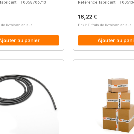
fabricant
T0058706713
Référence fabricant
T00513
lier :
Prix régulier :
18,22 €
s de livraison en sus
Prix HT, frais de livraison en sus
Ajouter au panier
Ajouter au pani