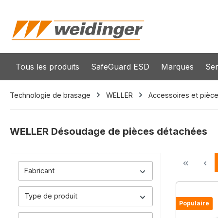
recherche
Passer à la navigation principale
Tous les produits
SafeGuard ESD
Marques
Ser
Technologie de brasage
WELLER
Accessoires et pièc
WELLER Désoudage de pièces détachées
Fabricant
Type de produit
Populaire