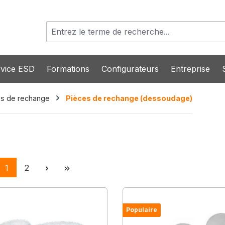
vice ESD
Formations
Configurateurs
Entreprise
es de rechange
Pièces de rechange (dessoudage)
Page
Page
1
2
Populaire