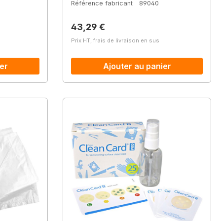
Référence fabricant
89040
Prix régulier :
43,29 €
Prix HT, frais de livraison en sus
er
Ajouter au panier