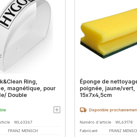
ck&Clean Ring,
Éponge de nettoyag
ue, magnétique, pour
poignée, jaune/vert,
gle/ Double
15x7x4,5cm
ible
Disponible prochainemen
rticle
WL63267
Numéro d'article
WL63178
FRANZ MENSCH
Fabricant
FRANZ MENSC