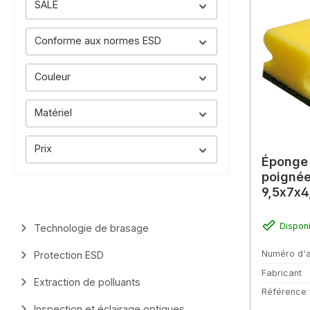
SALE
Conforme aux normes ESD
Couleur
Matériel
Prix
Éponge
poignée
9,5x7x
Dispon
Technologie de brasage
Numéro d'a
Protection ESD
Fabricant
Extraction de polluants
Référence 
Inspection et éclairage optiques