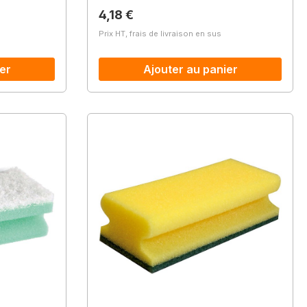
Prix régulier :
4,18 €
Prix HT, frais de livraison en sus
er
Ajouter au panier