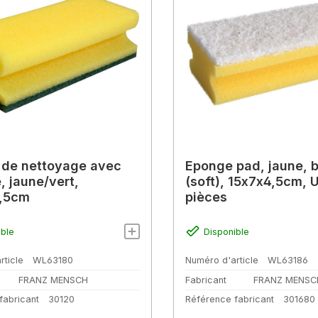
 de nettoyage avec
Eponge pad, jaune, 
, jaune/vert,
(soft), 15x7x4,5cm, U
4,5cm
pièces
ible
Disponible
rticle
WL63180
Numéro d'article
WL63186
FRANZ MENSCH
Fabricant
FRANZ MENSC
fabricant
30120
Référence fabricant
301680