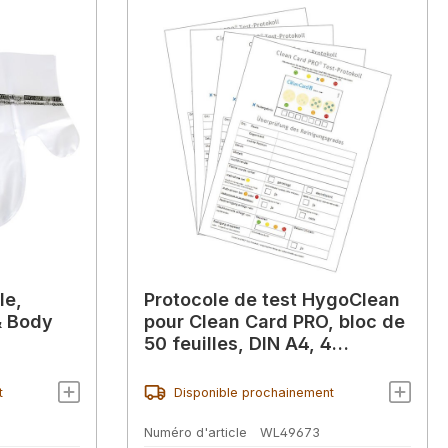
le,
Protocole de test HygoClean
& Body
pour Clean Card PRO, bloc de
50 feuilles, DIN A4, 4
couleurs, 80g/m².
t
Disponible prochainement
Numéro d'article
WL49673