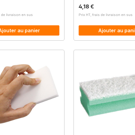
lier :
Prix régulier :
4,18 €
s de livraison en sus
Prix HT, frais de livraison en sus
Ajouter au panier
Ajouter au pani