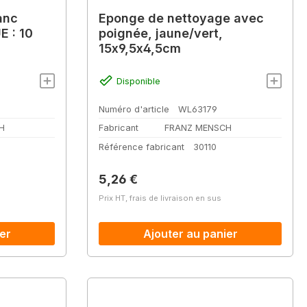
anc
Eponge de nettoyage avec
E : 10
poignée, jaune/vert,
15x9,5x4,5cm
Disponible
Numéro d'article
WL63179
H
Fabricant
FRANZ MENSCH
Référence fabricant
30110
Prix régulier :
5,26 €
Prix HT, frais de livraison en sus
er
Ajouter au panier