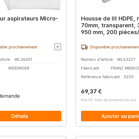
ur aspirateurs Micro-
Housse de lit HDPE,
70mm, transparent, 
950 mm, 200 pièces/
ible prochainement
Disponible prochainemen
rticle
WL36001
Numéro d'article
WL63227
WEIDINGER
Fabricant
FRANZ MENSC
Référence fabricant
5225
Prix régulier :
69,37 €
 demande
Prix HT, frais de livraison en sus
Détails
Ajouter au pani