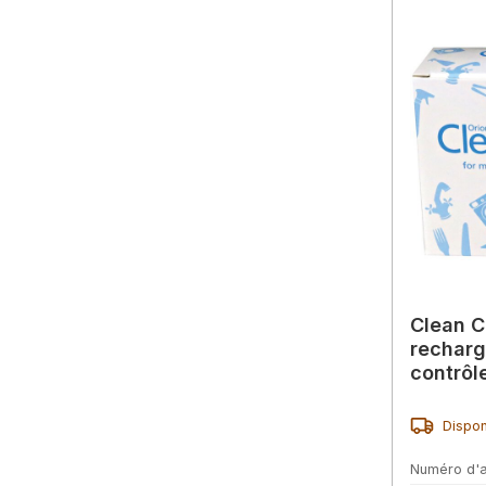
Clean C
recharg
contrôl
rapide 
Dispon
Numéro d'a