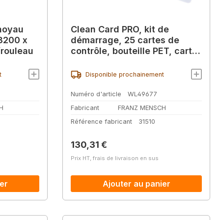
 noyau
Clean Card PRO, kit de
3200 x
démarrage, 25 cartes de
rouleau
contrôle, bouteille PET, carte
illustrée, test rapide
d'hygiène
t
Disponible prochainement
Numéro d'article
WL49677
H
Fabricant
FRANZ MENSCH
Référence fabricant
31510
Prix régulier :
130,31 €
Prix HT, frais de livraison en sus
er
Ajouter au panier