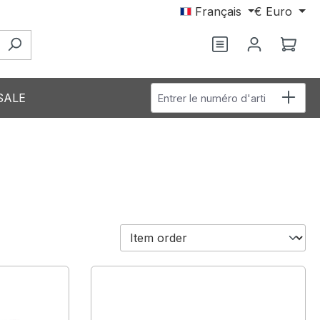
Français
€
Euro
Vous avez 0 arti
Le p
Entrer le numéro d'article
SALE