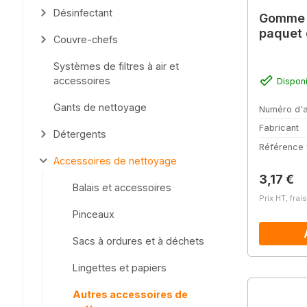
Désinfectant
Gomme à
paquet 
Couvre-chefs
Systèmes de filtres à air et
accessoires
Dispon
Gants de nettoyage
Numéro d'a
Fabricant
Détergents
Référence 
Accessoires de nettoyage
Prix régu
3,17 €
Balais et accessoires
Prix HT, frai
Pinceaux
Sacs à ordures et à déchets
Lingettes et papiers
Autres accessoires de