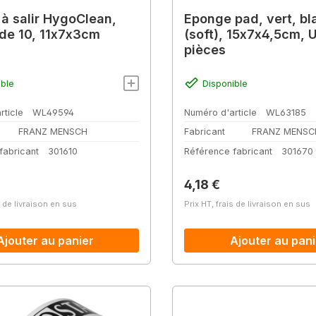
 salir HygoClean,
Eponge pad, vert, bl
de 10, 11x7x3cm
(soft), 15x7x4,5cm, U
pièces
ible
Disponible
rticle
WL49594
Numéro d'article
WL63185
FRANZ MENSCH
Fabricant
FRANZ MENSC
fabricant
301610
Référence fabricant
301670
lier :
Prix régulier :
4,18 €
s de livraison en sus
Prix HT, frais de livraison en sus
Ajouter au panier
Ajouter au pani