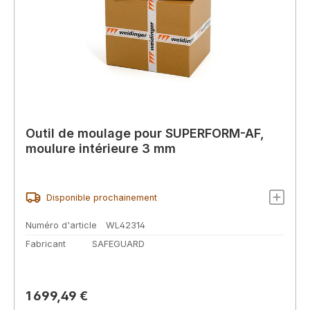
Outil de moulage pour SUPERFORM-AF,
moulure intérieure 3 mm
Disponible prochainement
Numéro d'article
WL42314
Fabricant
SAFEGUARD
Prix régulier :
1 699,49 €