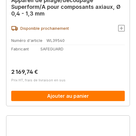
Appareil de pliage/découpage
Superform/A pour composants axiaux, Ø
0,4 - 1,3 mm
Disponible prochainement
Numéro d'article
WL39540
Fabricant
SAFEGUARD
Prix régulier :
2 169,74 €
Prix HT, frais de livraison en sus
Ajouter au panier