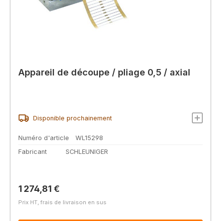
Appareil de découpe / pliage 0,5 / axial
Disponible prochainement
Numéro d'article
WL15298
Fabricant
SCHLEUNIGER
Prix régulier :
1 274,81 €
Prix HT, frais de livraison en sus