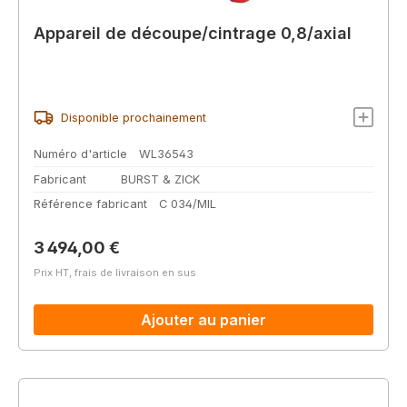
Appareil de découpe/cintrage 0,8/axial
Disponible prochainement
Numéro d'article
WL36543
Fabricant
BURST & ZICK
Référence fabricant
C 034/MIL
Prix régulier :
3 494,00 €
Prix HT, frais de livraison en sus
Ajouter au panier