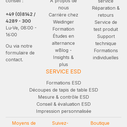
conseil :
À propos de
service
nous
Réparation &
+49 (0)8142 /
Carrière chez
retours
4289 - 300
Weidinger
Service de
Lu-Ve, 08:00 -
Formation
test produit
16:00
Études en
Support
alternance
technique
Ou via notre
wBlog -
Formations
formulaire de
Insights &
individuelles
contact.
plus
SERVICE ESD
Formations ESD
Découpes de tapis de table ESD
Mesure & contrôle ESD
Conseil & évaluation ESD
Impression personnalisée
Moyens de
Suivez-
Boutique