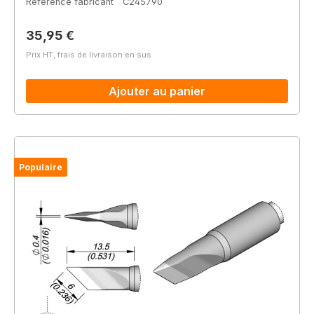
Référence fabricant
C245790
Prix régulier :
35,95 €
Prix HT, frais de livraison en sus
Ajouter au panier
Populaire