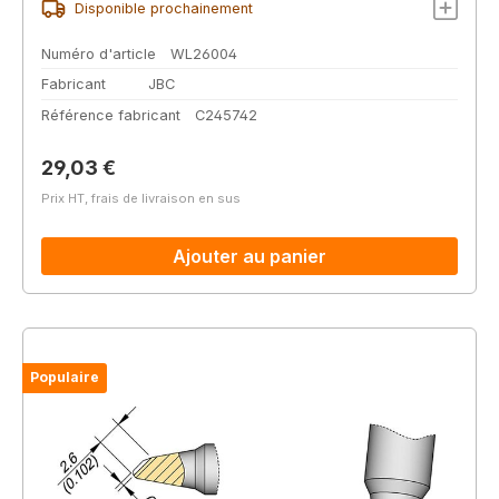
Disponible prochainement
Numéro d'article
WL26004
Fabricant
JBC
Référence fabricant
C245742
Prix régulier :
29,03 €
Prix HT, frais de livraison en sus
Ajouter au panier
Populaire