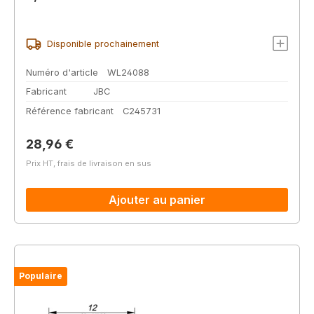
Disponible prochainement
Numéro d'article
WL24088
Fabricant
JBC
Référence fabricant
C245731
Prix régulier :
28,96 €
Prix HT, frais de livraison en sus
Ajouter au panier
Populaire