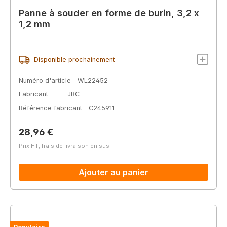
Panne à souder en forme de burin, 3,2 x
1,2 mm
Disponible prochainement
Numéro d'article
WL22452
Fabricant
JBC
Référence fabricant
C245911
Prix régulier :
28,96 €
Prix HT, frais de livraison en sus
Ajouter au panier