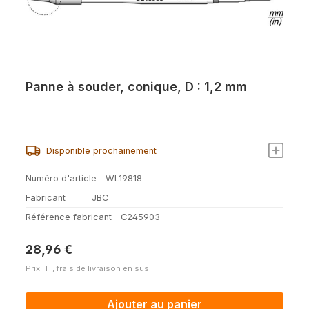
Panne à souder, conique, D : 1,2 mm
Disponible prochainement
Numéro d'article
WL19818
Fabricant
JBC
Référence fabricant
C245903
Prix régulier :
28,96 €
Prix HT, frais de livraison en sus
Ajouter au panier