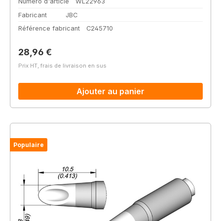
Numéro d'article
WL22963
Fabricant
JBC
Référence fabricant
C245710
Prix régulier :
28,96 €
Prix HT, frais de livraison en sus
Ajouter au panier
Populaire