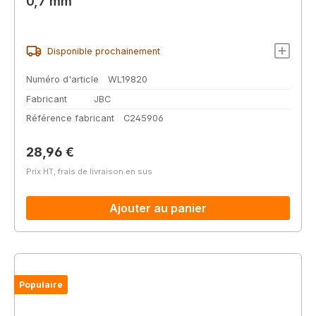
0,7 mm
Disponible prochainement
Numéro d'article
WL19820
Fabricant
JBC
Référence fabricant
C245906
Prix régulier :
28,96 €
Prix HT, frais de livraison en sus
Ajouter au panier
Populaire