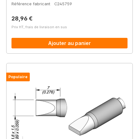
Référence fabricant
C245759
Prix régulier :
28,96 €
Prix HT, frais de livraison en sus
Ajouter au panier
Populaire