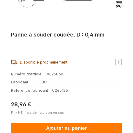
Panne à souder coudée, D : 0,4 mm
Disponible prochainement
Numéro d'article
WL25860
Fabricant
JBC
Référence fabricant
C245126
Prix régulier :
28,96 €
Prix HT, frais de livraison en sus
Ajouter au panier