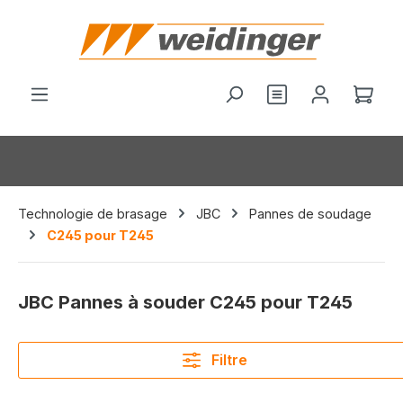
tenu principal
Vous avez 0 arti
Le p
Technologie de brasage
JBC
Pannes de soudage
C245 pour T245
JBC Pannes à souder C245 pour T245
Filtre