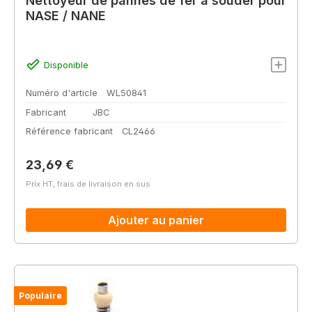
Nettoyeur de pannes de fer à souder pour
NASE / NANE
Disponible
Numéro d'article
WL50841
Fabricant
JBC
Référence fabricant
CL2466
Prix régulier :
23,69 €
Prix HT, frais de livraison en sus
Ajouter au panier
Populaire