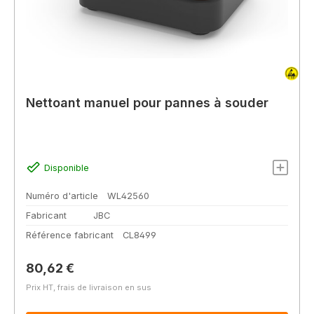
Nettoant manuel pour pannes à souder
Disponible
Numéro d'article
WL42560
Fabricant
JBC
Référence fabricant
CL8499
Prix régulier :
80,62 €
Prix HT, frais de livraison en sus