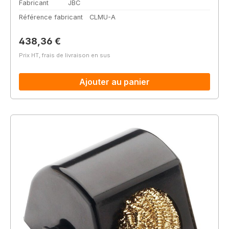
Fabricant
JBC
Référence fabricant
CLMU-A
Prix régulier :
438,36 €
Prix HT, frais de livraison en sus
Ajouter au panier