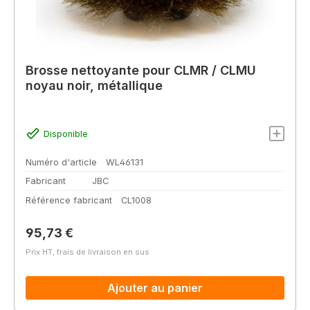
Brosse nettoyante pour CLMR / CLMU
noyau noir, métallique
Disponible
Numéro d'article
WL46131
Fabricant
JBC
Référence fabricant
CL1008
Prix régulier :
95,73 €
Prix HT, frais de livraison en sus
Ajouter au panier