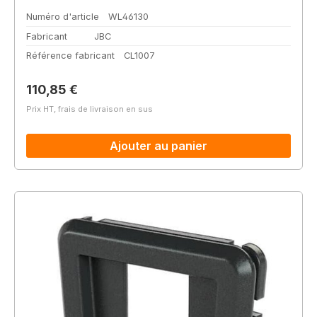
Numéro d'article
WL46130
Fabricant
JBC
Référence fabricant
CL1007
Prix régulier :
110,85 €
Prix HT, frais de livraison en sus
Ajouter au panier