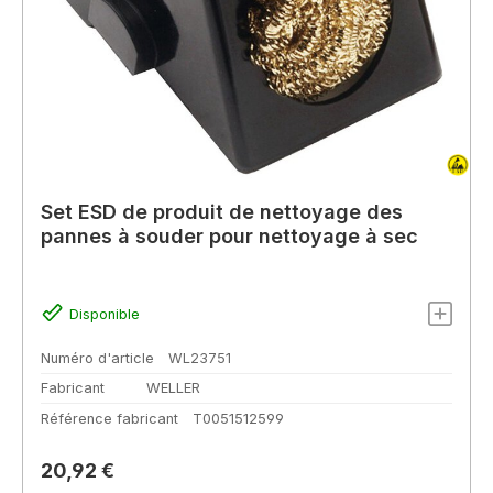
Set ESD de produit de nettoyage des
pannes à souder pour nettoyage à sec
Disponible
Numéro d'article
WL23751
Fabricant
WELLER
Référence fabricant
T0051512599
Prix régulier :
20,92 €