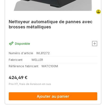
Nettoyeur automatique de pannes avec
brosses métalliques
Disponible
Numéro d'article
WL81272
Fabricant
WELLER
Référence fabricant
WATC100M
Prix régulier :
424,49 €
Prix HT, frais de livraison en sus
Ajouter au panier