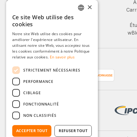
Service et conseil :
À
×
Carr
Ce site Web utilise des
+49 (0)8142 / 4289 - 300
GERMAN
cookies
Lu-Ve, 08:00 - 16:00
Étu
ENGLISH
wBlo
Notre site Web utilise des cookies pour
Ou via notre formulaire de contact.
améliorer l'expérience utilisateur. En
FRENCH
utilisant notre site Web, vous acceptez tous
ITALIAN
les cookies conformément à notre Politique
relative aux cookies.
En savoir plus
Moyens de paiement
DUTCH
STRICTEMENT NÉCESSAIRES
POLISH
PERFORMANCE
CIBLAGE
FONCTIONNALITÉ
NON CLASSIFIÉS
ACCEPTER TOUT
REFUSER TOUT