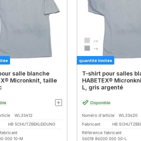
itée
quantité limitée
pour salle blanche
T-shirt pour salles b
® Micronknit, taille
HABETEX® Micronknit,
c
L, gris argenté
ible
Disponible
rticle
WL33412
Numéro d'article
WL33420
HB SCHUTZBEKLEIDUNG
Fabricant
HB SCHUTZBE
fabricant
Référence fabricant
00 000 10-M
06018 86000 000 50-L