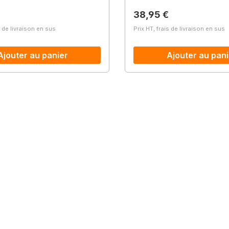
lier :
Prix régulier :
38,95 €
s de livraison en sus
Prix HT, frais de livraison en sus
Ajouter au panier
Ajouter au pani