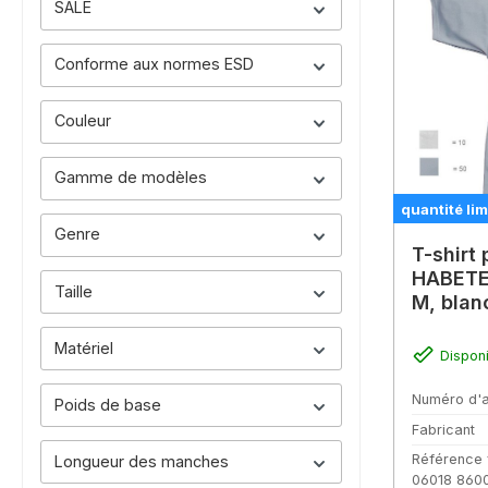
SALE
Conforme aux normes ESD
Couleur
Gamme de modèles
quantité lim
Genre
T-shirt 
HABETEX
Taille
M, blan
Matériel
Dispon
Numéro d'a
Poids de base
Fabricant
Référence 
Longueur des manches
06018 860