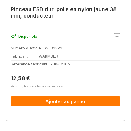
Pinceau ESD dur, poils en nylon jaune 38
mm, conducteur
Disponible
Numéro d'article
WL32892
Fabricant
WARMBIER
Référence fabricant
6104.Y.106
Prix régulier :
12,58 €
Prix HT, frais de livraison en sus
Ajouter au panier