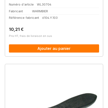
Numéro d'article
WL30704
Fabricant
WARMBIER
Référence fabricant
6104.Y.103
Prix régulier :
10,21 €
Prix HT, frais de livraison en sus
Ajouter au panier