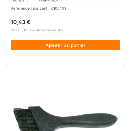
Fabricant
WARMBIER
Référence fabricant
6100.103
Prix régulier :
10,43 €
Prix HT, frais de livraison en sus
Ajouter au panier