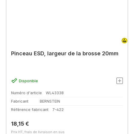
Pinceau ESD, largeur de la brosse 20mm
Disponible
Numéro d'article
WL43338
Fabricant
BERNSTEIN
Référence fabricant
7-422
Prix régulier :
18,15 €
Prix HT, frais de livraison en sus