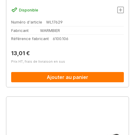
Disponible
Numéro d'article
WL17629
Fabricant
WARMBIER
Référence fabricant
6100.106
Prix régulier :
13,01 €
Prix HT, frais de livraison en sus
Ajouter au panier