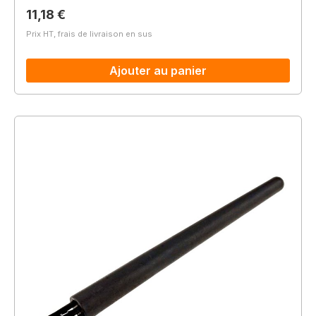
Prix régulier :
11,18 €
Prix HT, frais de livraison en sus
Ajouter au panier