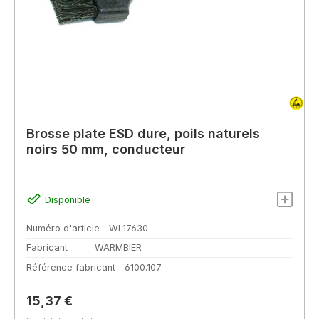
Brosse plate ESD dure, poils naturels
noirs 50 mm, conducteur
Disponible
Numéro d'article
WL17630
Fabricant
WARMBIER
Référence fabricant
6100.107
Prix régulier :
15,37 €