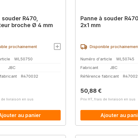
 souder R470,
Panne à souder R470,
teur broche Ø 4 mm
2x1 mm
ible prochainement
Disponible prochainemen
rticle
WL50750
Numéro d'article
WL50745
JBC
Fabricant
JBC
fabricant
R470032
Référence fabricant
R47002
lier :
Prix régulier :
50,88 €
s de livraison en sus
Prix HT, frais de livraison en sus
Ajouter au panier
Ajouter au pani