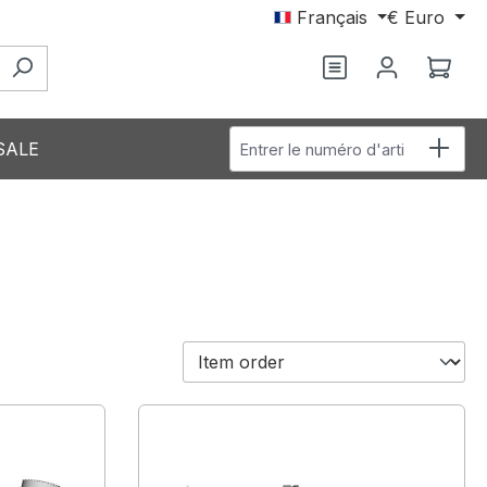
Français
€
Euro
Vous avez 0 arti
Le p
Entrer le numéro d'article
SALE