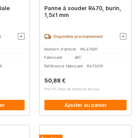
iale
Panne à souder R470, burin,
1,5x1 mm
t
Disponible prochainement
Numéro d'article
WL47681
Fabricant
JBC
9
Référence fabricant
R470019
Prix régulier :
50,88 €
Prix HT, frais de livraison en sus
er
Ajouter au panier