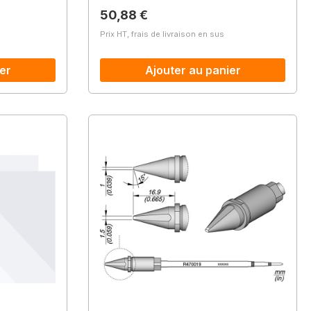
Prix régulier :
50,88 €
Prix HT, frais de livraison en sus
er
Ajouter au panier