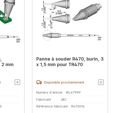
,
Panne à souder R470, burin, 3
Ø 2 mm
x 1,5 mm pour TR470
t
Disponible prochainement
Numéro d'article
WL47999
Fabricant
JBC
0
Référence fabricant
R470016