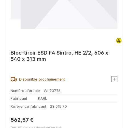
Bloc-tiroir ESD F4 Sintro, HE 2/2, 606 x
540 x 313 mm
Disponible prochainement
Numéro d'article
WL73776
Fabricant
KARL
Référence fabricant
28.015.70
Prix régulier :
562,57 €
Prix HT, frais de livraison en sus