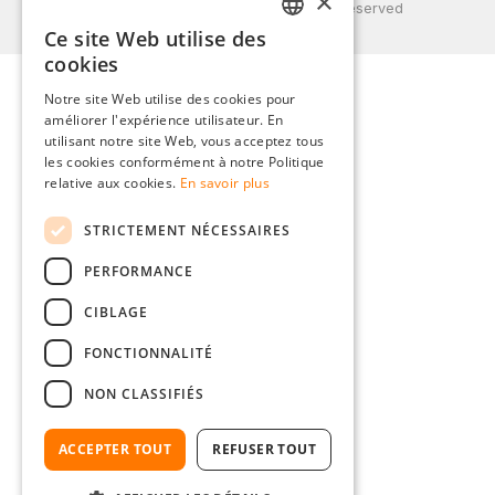
×
© 2026 Weidinger GmbH, All Rights Reserved
Ce site Web utilise des
GERMAN
cookies
ENGLISH
Notre site Web utilise des cookies pour
améliorer l'expérience utilisateur. En
FRENCH
utilisant notre site Web, vous acceptez tous
ITALIAN
les cookies conformément à notre Politique
relative aux cookies.
En savoir plus
DUTCH
STRICTEMENT NÉCESSAIRES
POLISH
PERFORMANCE
CIBLAGE
FONCTIONNALITÉ
NON CLASSIFIÉS
ACCEPTER TOUT
REFUSER TOUT