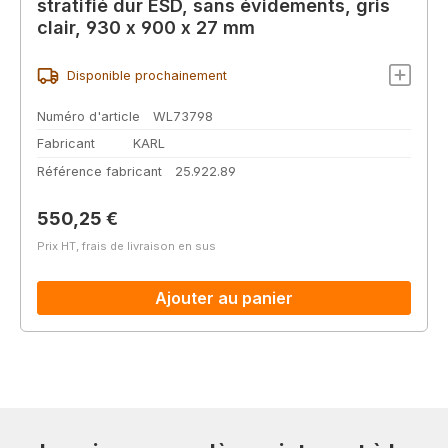
stratifié dur ESD, sans évidements, gris
clair, 930 x 900 x 27 mm
Disponible prochainement
Numéro d'article
WL73798
Fabricant
KARL
Référence fabricant
25.922.89
Prix régulier :
550,25 €
Prix HT, frais de livraison en sus
Ajouter au panier