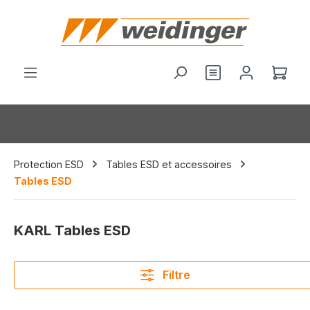
tenu principal
Vous avez 0 arti
Le p
Protection ESD
Tables ESD et accessoires
Tables ESD
KARL Tables ESD
Filtre