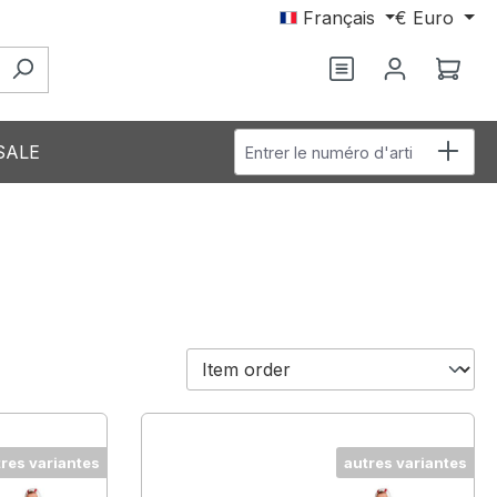
Français
€
Euro
Le p
Entrer le numéro d'article
SALE
tres variantes
autres variantes