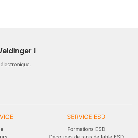
eidinger !
 électronique.
VICE
SERVICE ESD
ce
Formations ESD
urs
Découpes de tapis de table ESD