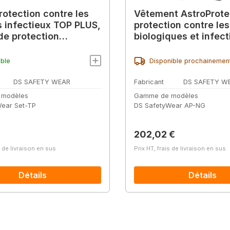
rotection contre les
Vêtement AstroProte
s infectieux TOP PLUS,
protection contre les
de protection
biologiques et infect
aque 2+3
Next Generation, gri
ible
Disponible prochainemen
DS SAFETY WEAR
Fabricant
DS SAFETY W
 modèles
Gamme de modèles
ear Set-TP
DS SafetyWear AP-NG
lier :
Prix régulier :
202,02 €
s de livraison en sus
Prix HT, frais de livraison en sus
Détails
Détails