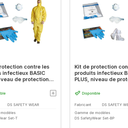
rotection contre les
Kit de protection con
s infectieux BASIC
produits infectieux 
iveau de protection
PLUS, niveau de prot
aque 2+3
biologiaque 1+2
ible
Disponible
DS SAFETY WEAR
Fabricant
DS SAFETY W
 modèles
Gamme de modèles
ear Set-T
DS SafetyWear Set-BP