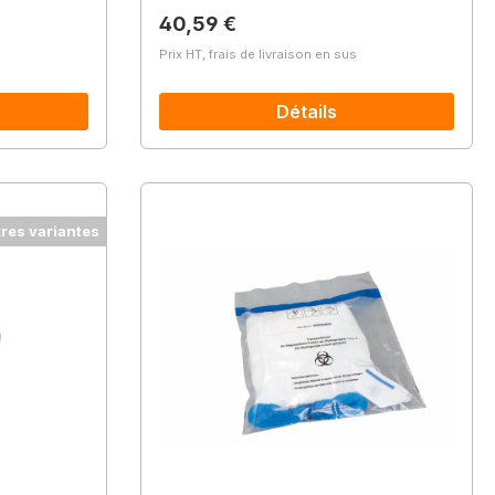
Prix régulier :
40,59 €
Prix HT, frais de livraison en sus
Détails
tres variantes