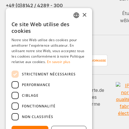
+49 (0)8142 / 4289 - 300
Lu-Ve, 08:00 - 16:00
×
Étu
wBlo
Ce site Web utilise des
Ou via notre formulaire de contact.
GERMAN
cookies
ENGLISH
Notre site Web utilise des cookies pour
améliorer l'expérience utilisateur. En
FRENCH
Moyens de paiement
utilisant notre site Web, vous acceptez tous
ITALIAN
les cookies conformément à notre Politique
relative aux cookies.
En savoir plus
DUTCH
STRICTEMENT NÉCESSAIRES
POLISH
PERFORMANCE
CIBLAGE
FONCTIONNALITÉ
NON CLASSIFIÉS