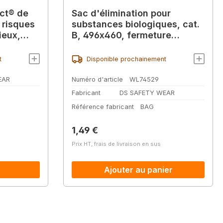
ct® de
Sac d'élimination pour
 risques
substances biologiques, cat.
ieux,
B, 496x460, fermeture
s
autocollante, zone de
préhension
t
Disponible prochainement
EAR
Numéro d'article
WL74529
Fabricant
DS SAFETY WEAR
Référence fabricant
BAG
Prix régulier :
1,49 €
Prix HT, frais de livraison en sus
Ajouter au panier