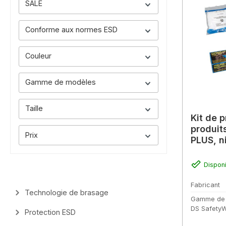
SALE
Conforme aux normes ESD
Couleur
Gamme de modèles
Taille
Kit de p
produit
Prix
PLUS, n
biologi
Dispon
Fabricant
Technologie de brasage
Gamme de
DS SafetyW
Protection ESD