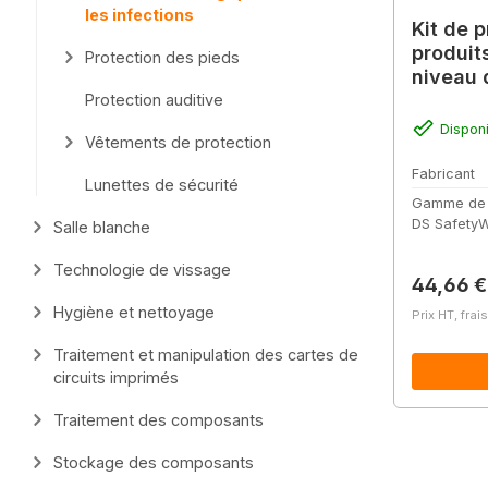
les infections
Kit de p
produit
Protection des pieds
niveau 
biologi
Protection auditive
Dispon
Vêtements de protection
Fabricant
Lunettes de sécurité
Gamme de
DS SafetyW
Salle blanche
Technologie de vissage
Prix régu
44,66 €
Hygiène et nettoyage
Prix HT, frai
Traitement et manipulation des cartes de
circuits imprimés
Traitement des composants
Stockage des composants