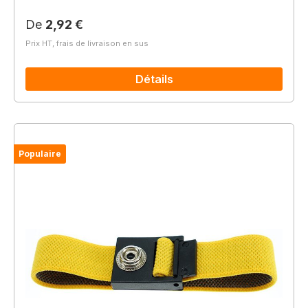
Prix régulier :
De
2,92 €
Prix HT, frais de livraison en sus
Détails
Populaire