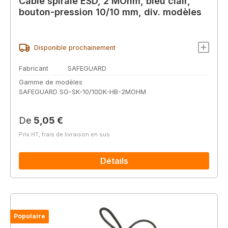
Câble spiralé ESD, 2 MOhm, bleu clair,
bouton-pression 10/10 mm, div. modèles
Disponible prochainement
Fabricant
SAFEGUARD
Gamme de modèles
SAFEGUARD SG-SK-10/10DK-HB-2MOHM
Prix régulier :
De
5,05 €
Prix HT, frais de livraison en sus
Détails
Populaire