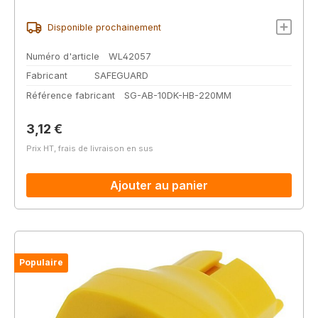
Disponible prochainement
Numéro d'article
WL42057
Fabricant
SAFEGUARD
Référence fabricant
SG-AB-10DK-HB-220MM
Prix régulier :
3,12 €
Prix HT, frais de livraison en sus
Ajouter au panier
Populaire