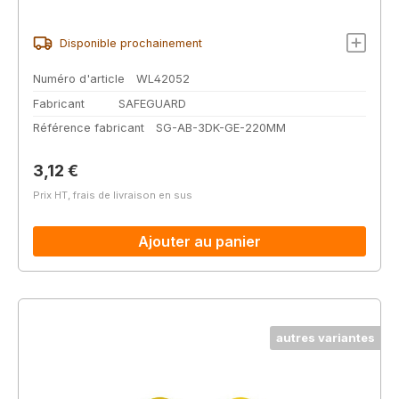
Disponible prochainement
Numéro d'article
WL42052
Fabricant
SAFEGUARD
Référence fabricant
SG-AB-3DK-GE-220MM
Prix régulier :
3,12 €
Prix HT, frais de livraison en sus
Ajouter au panier
autres variantes