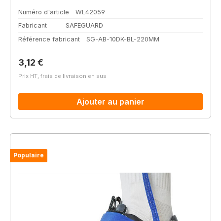
Numéro d'article
WL42059
Fabricant
SAFEGUARD
Référence fabricant
SG-AB-10DK-BL-220MM
Prix régulier :
3,12 €
Prix HT, frais de livraison en sus
Ajouter au panier
Populaire