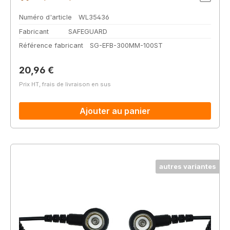
Numéro d'article
WL35436
Fabricant
SAFEGUARD
Référence fabricant
SG-EFB-300MM-100ST
Prix régulier :
20,96 €
Prix HT, frais de livraison en sus
Ajouter au panier
autres variantes