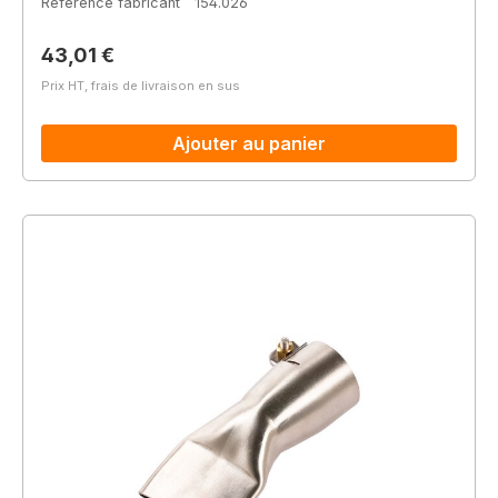
Référence fabricant
154.026
Prix régulier :
43,01 €
Prix HT, frais de livraison en sus
Ajouter au panier