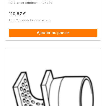
Référence fabricant
107.348
Prix régulier :
110,87 €
Prix HT, frais de livraison en sus
Ajouter au panier