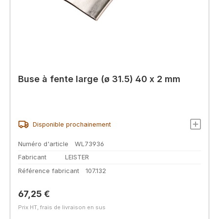
Buse à fente large (ø 31.5) 40 x 2 mm
Disponible prochainement
Numéro d'article
WL73936
Fabricant
LEISTER
Référence fabricant
107.132
Prix régulier :
67,25 €
Prix HT, frais de livraison en sus