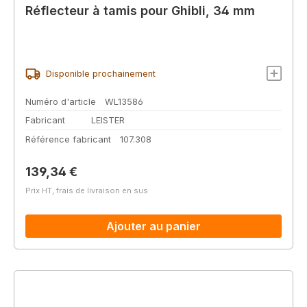
Réflecteur à tamis pour Ghibli, 34 mm
Disponible prochainement
Numéro d'article
WL13586
Fabricant
LEISTER
Référence fabricant
107.308
Prix régulier :
139,34 €
Prix HT, frais de livraison en sus
Ajouter au panier