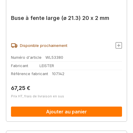
Buse à fente large (ø 21.3) 20 x 2 mm
Disponible prochainement
Numéro d'article
WL53380
Fabricant
LEISTER
Référence fabricant
107.142
Prix régulier :
67,25 €
Prix HT, frais de livraison en sus
Ajouter au panier