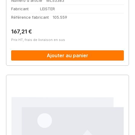
Numéro d'article
WL53383
Fabricant
LEISTER
Référence fabricant
105.559
Prix régulier :
167,21 €
Prix HT, frais de livraison en sus
Ajouter au panier