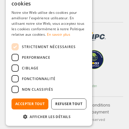
cookies
ENGLISH
Notre site Web utilise des cookies pour
améliorer l'expérience utilisateur. En
FRENCH
utilisant notre site Web, vous acceptez tous
ITALIAN
les cookies conformément à notre Politique
relative aux cookies.
En savoir plus
DUTCH
STRICTEMENT NÉCESSAIRES
POLISH
PERFORMANCE
CIBLAGE
FONCTIONNALITÉ
NON CLASSIFIÉS
ACCEPTER TOUT
REFUSER TOUT
Legal notice
General terms and conditions
Privacy policy
Shipping and payment
AFFICHER LES DÉTAILS
© 2026 Weidinger GmbH, All Rights Reserved