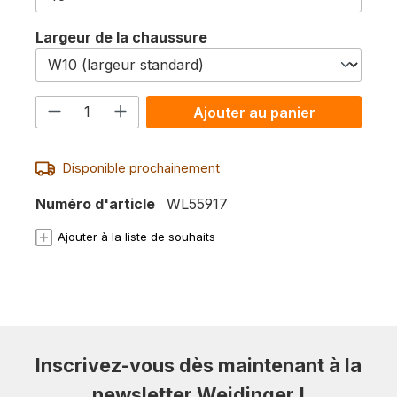
Sélectionnez
Largeur de la chaussure
Quantité de produit : Entrez la quanti
Ajouter au panier
Disponible prochainement
Numéro d'article
WL55917
Ajouter à la liste de souhaits
Inscrivez-vous dès maintenant à la
newsletter Weidinger !