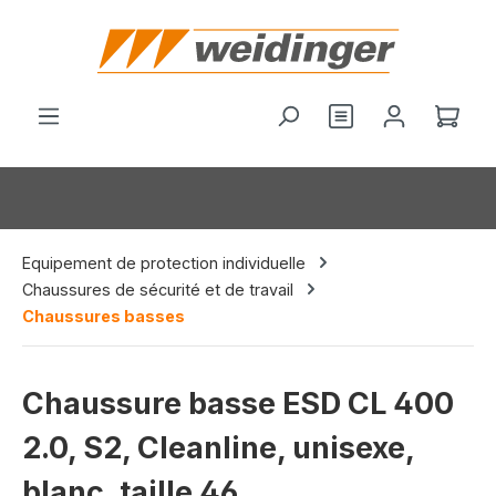
tenu principal
Vous avez 0 arti
Le p
Equipement de protection individuelle
Chaussures de sécurité et de travail
Chaussures basses
Chaussure basse ESD CL 400
2.0, S2, Cleanline, unisexe,
blanc, taille 46