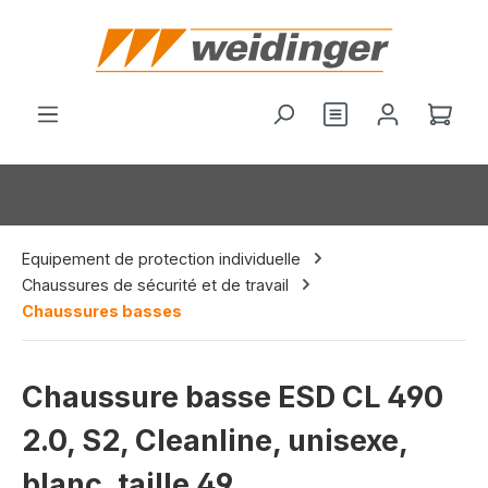
tenu principal
Vous avez 0 arti
Le p
Equipement de protection individuelle
Chaussures de sécurité et de travail
Chaussures basses
Chaussure basse ESD CL 490
2.0, S2, Cleanline, unisexe,
blanc, taille 49