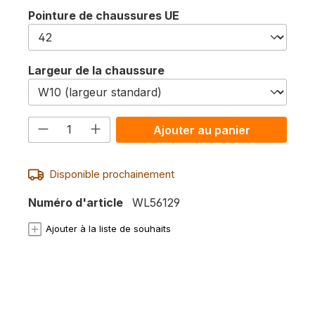
Sélectionnez
Pointure de chaussures UE
Sélectionnez
Largeur de la chaussure
Quantité de produit : Entrez la quan
Ajouter au panier
Disponible prochainement
Numéro d'article
WL56129
Ajouter à la liste de souhaits