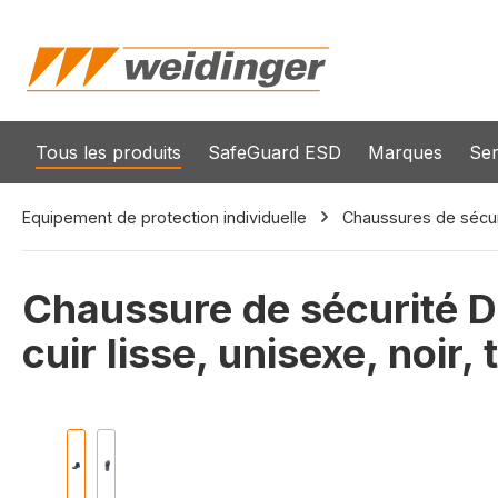
recherche
Passer à la navigation principale
Tous les produits
SafeGuard ESD
Marques
Ser
Equipement de protection individuelle
Chaussures de sécuri
Chaussure de sécurité D
cuir lisse, unisexe, noir, 
Ignorer la galerie d'images