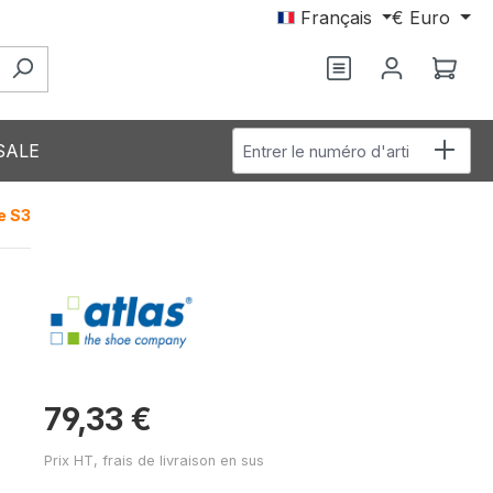
Français
€
Euro
Vous avez 0 arti
Le p
Entrer le numéro d'article
SALE
e S3
79,33 €
Prix HT, frais de livraison en sus