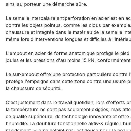
ainsi au porteur une démarche sûre.
La semelle intercalaire antiperforation en acier est en ac
contre les objets pointus, comme les clous par exemple.
chaussure et intégrée dans le matériau de la semelle int
même lors d'interventions longues et difficiles à l'intérieur
L'embout en acier de forme anatomique protège le pied 
joules et les pressions d'au moins 15 kN, conformémen
Le sur-embout offre une protection particulière contre l
protège l'empeigne dans cette zone contre une usure p
la chaussure de sécurité.
C'est justement dans le travail quotidien, lors d'efforts 
la température ne sont pas seulement exigées, mais att
de qualité supérieure, de technologie innovante et offre
l'humidité. La doublure fonctionnelle aktiv-X régule l'hu
rapidement. Elle ne déteint pas, est douce pour la peau e