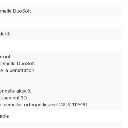
emelle DuoSoft
dard)
proof
 semelle DuoSoft
e la pénétration
r
onnelle aktiv-X
tissement 3D
es semelles orthopédiques-DGUV 112-191
éable