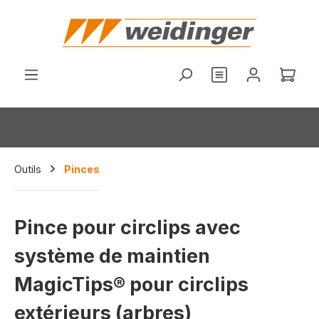
tenu principal
Vous avez 0 arti
Le p
Outils
Pinces
Pince pour circlips avec
système de maintien
MagicTips® pour circlips
extérieurs (arbres)