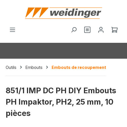
tenu principal
Vous avez 0 arti
Le p
Outils
Embouts
Embouts de recoupement
851/1 IMP DC PH DIY Embouts
PH Impaktor, PH2, 25 mm, 10
pièces