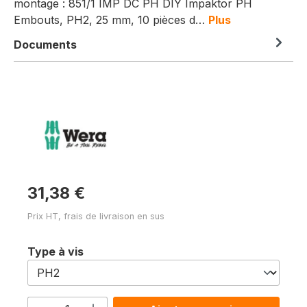
montage : 851/1 IMP DC PH DIY Impaktor PH
Embouts, PH2, 25 mm, 10 pièces d…
Plus
Documents
31,38 €
Prix HT, frais de livraison en sus
Sélectionnez
Type à vis