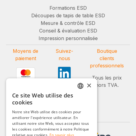
Formations ESD
Découpes de tapis de table ESD
Mesure & contrôle ESD
Conseil & évaluation ESD
Impression personnalisée
Moyens de
Suivez-
Boutique
paiement
nous
clients
professionnels
Tous les prix
×
hors TVA.
Ce site Web utilise des
GERMAN
cookies
ENGLISH
Notre site Web utilise des cookies pour
améliorer l'expérience utilisateur. En
FRENCH
utilisant notre site Web, vous acceptez tous
ITALIAN
les cookies conformément à notre Politique
relative aux cookies.
En savoir plus