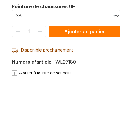
Sélectionnez
Pointure de chaussures UE
Quantité de produit : Entrez la quan
Ajouter au panier
Disponible prochainement
Numéro d'article
WL29180
Ajouter à la liste de souhaits