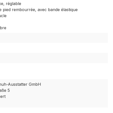
xe, réglable
 pied rembourrée, avec bande élastique
ucle
ibre
huh-Ausstatter GmbH
aße 5
ert