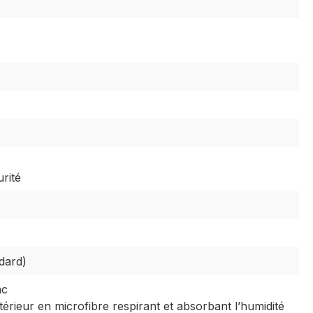
rité
dard)
nc
érieur en microfibre respirant et absorbant l’humidité