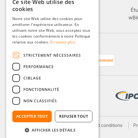
Ce site Web utilise des
+49 (0)8142 / 4289 - 300
GERMAN
cookies
Lu-Ve, 08:00 - 16:00
Étu
ENGLISH
wBlo
Notre site Web utilise des cookies pour
Ou via notre formulaire de contact.
améliorer l'expérience utilisateur. En
FRENCH
utilisant notre site Web, vous acceptez tous
ITALIAN
les cookies conformément à notre Politique
relative aux cookies.
En savoir plus
Moyens de paiement
DUTCH
STRICTEMENT NÉCESSAIRES
POLISH
PERFORMANCE
CIBLAGE
FONCTIONNALITÉ
NON CLASSIFIÉS
ACCEPTER TOUT
REFUSER TOUT
Legal notice
General terms and conditions
Pr
AFFICHER LES DÉTAILS
Shipping and payment