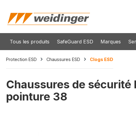
recherche
Passer à la navigation principale
Tous les produits
SafeGuard ESD
Marques
Ser
Protection ESD
Chaussures ESD
Clogs ESD
Chaussures de sécurité 
pointure 38
Ignorer la galerie d'images