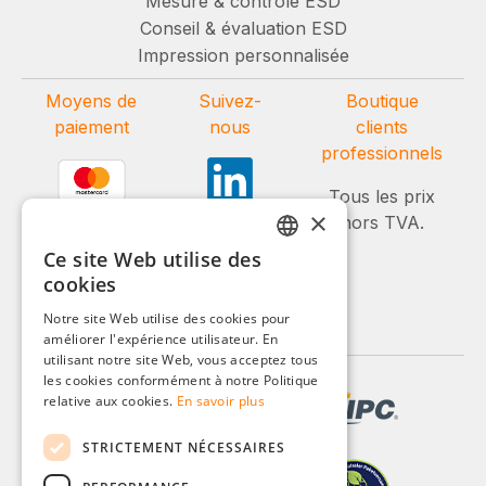
Mesure & contrôle ESD
Conseil & évaluation ESD
Impression personnalisée
Moyens de
Suivez-
Boutique
paiement
nous
clients
professionnels
Tous les prix
×
hors TVA.
Ce site Web utilise des
GERMAN
cookies
ENGLISH
Notre site Web utilise des cookies pour
améliorer l'expérience utilisateur. En
FRENCH
utilisant notre site Web, vous acceptez tous
ITALIAN
les cookies conformément à notre Politique
relative aux cookies.
En savoir plus
DUTCH
STRICTEMENT NÉCESSAIRES
POLISH