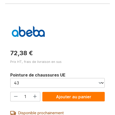
72,38 €
Prix HT, frais de livraison en sus
Sélectionnez
Pointure de chaussures UE
Quantité de produit : Entrez la quanti
Ajouter au panier
Disponible prochainement