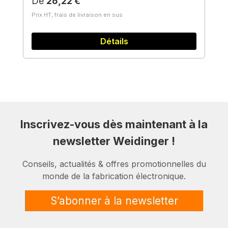
Prix régulier :
De
26,22 €
Prix HT, frais de livraison en sus
Détails
Inscrivez-vous dès maintenant à la
newsletter Weidinger !
Conseils, actualités & offres promotionnelles du
monde de la fabrication électronique.
S’abonner à la newsletter