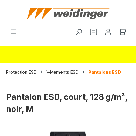
tenu principal
Vous avez 0 arti
Le p
Protection ESD
Vêtements ESD
Pantalons ESD
Pantalon ESD, court, 128 g/m²,
noir, M
Ignorer la galerie d'images