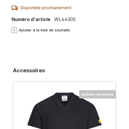
Disponible prochainement
Numéro d'article
WL44305
Ajouter à la liste de souhaits
Ignorer la galerie de produits
Accessoires
autres variantes